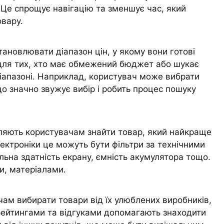
. Це спрощує навігацію та зменшує час, який
овару.
ановлювати діапазон цін, у якому вони готові
 для тих, хто має обмежений бюджет або шукає
іапазоні. Наприклад, користувач може вибрати
що значно звужує вибір і робить процес пошуку
оляють користувачам знайти товар, який найкраще
лектроніки це можуть бути фільтри за технічними
ільна здатність екрану, ємність акумулятора тощо.
и, матеріалами.
ам вибирати товари від їх улюблених виробників,
 рейтингами та відгуками допомагають знаходити