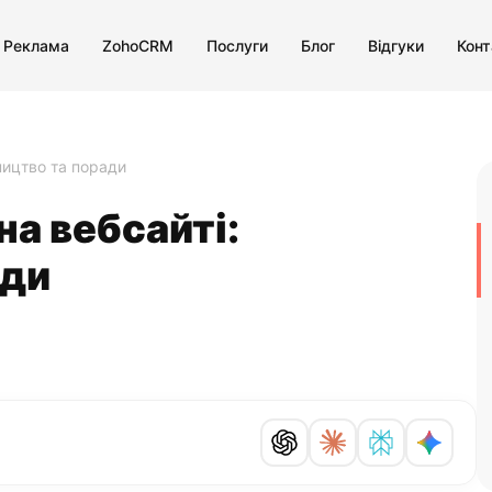
 Реклама
ZohoCRM
Послуги
Блог
Відгуки
Конт
вництво та поради
на вебсайті:
ади