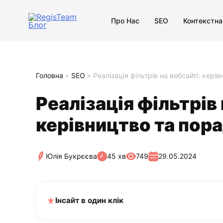
Про Нас
SEO
Контекстна
Головна
»
SEO
»
Реалізація фільтрів на вебсайті: кері
Реалізація фільтрів 
керівництво та пор
Юлія Букрєєва
45 хв
749
29.05.2024
Інсайт в один клік