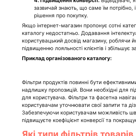
4. Підвищення конверсії.
Відвідувачі, 
зазвичай знають, що саме їм потрібно
рішення про покупку.
Якщо інтернет-магазин пропонує сотні кате
каталогу недостатньо. Додавання інтелекту
користувацький досвід магазину, роблячи 
підвищенню лояльності клієнтів і збільшує 
Приклад організованого каталогу:
Фільтри продуктів повинні бути ефективним
надлишку пропозицій. Вони необхідні для п
для користувача. Фільтри та фасетна навіга
користувачам уточнювати свої запити та діз
Забезпечуючи користувачам можливість шви
підвищуєте коефіцієнт конверсії та покращ
Які типи фільтрів товарі