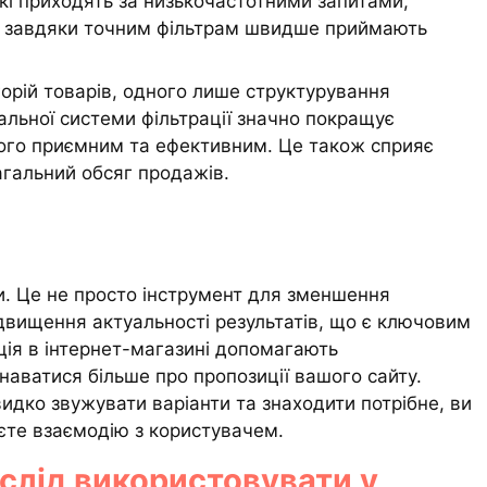
які приходять за низькочастотними запитами,
, і завдяки точним фільтрам швидше приймають
горій товарів, одного лише структурування
альної системи фільтрації значно покращує
його приємним та ефективним. Це також сприяє
загальний обсяг продажів.
и. Це не просто інструмент для зменшення
ідвищення актуальності результатів, що є ключовим
ція в інтернет-магазині допомагають
наватися більше про пропозиції вашого сайту.
дко звужувати варіанти та знаходити потрібне, ви
уєте взаємодію з користувачем.
в слід використовувати у