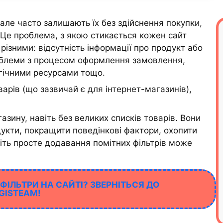
але часто залишають їх без здійснення покупки,
 Це проблема, з якою стикається кожен сайт
різними: відсутність інформації про продукт або
проблеми з процесом оформлення замовлення,
огічними ресурсами тощо.
варів (що зазвичай є для інтернет-магазинів),
азину, навіть без великих списків товарів. Вони
укти, покращити поведінкові фактори, охопити
іть просте додавання помітних фільтрів може
ІЛЬТРИ НА САЙТІ? ЗВЕРНІТЬСЯ ДО
GISTEAM!