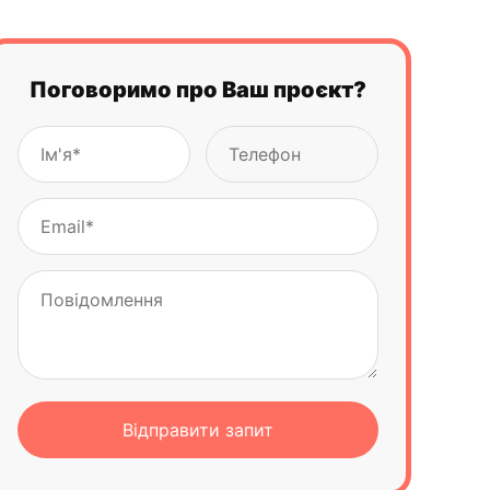
Фільтри та фасети для пошуку по сайту
Різниця між фільтрами та фасетами у
пошуку
Поговоримо про Ваш проєкт?
Де можна використовувати фасетну
навігацію?
Огляд фільтрів та фасетів
Як оптимізуються сторінки фільтрів на
веб-сайті онлайн-магазину?
Оптимізація фільтрів в інтернет-магазині:
Покрокове керівництво
З чого почати SEO-оптимізацію сторінок
фільтрів
Як обрати найкраще місце для фільтрів на