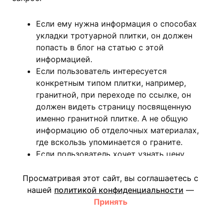
Если ему нужна информация о способах
укладки тротуарной плитки, он должен
попасть в блог на статью с этой
информацией.
Если пользователь интересуется
конкретным типом плитки, например,
гранитной, при переходе по ссылке, он
должен видеть страницу посвященную
именно гранитной плитке. А не общую
информацию об отделочных материалах,
где вскользь упоминается о граните.
Если пользователь хочет узнать цену
плитки и где ее можно купить, ссылка
должна привести его на коммерческую
Просматривая этот сайт, вы соглашаетесь с
страницу с прайсом и описанием условий
нашей
политикой конфиденциальности
—
покупки. И эта информация не должна
Принять
быть размыта лишним текстом.