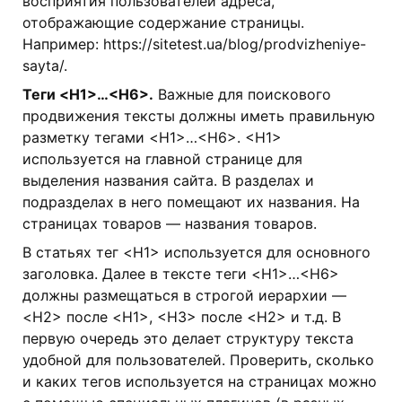
восприятия пользователей адреса,
отображающие содержание страницы.
Например: https://sitetest.ua/blog/prodvizheniye-
sayta/.
Теги <H1>…<H6>.
Важные для поискового
продвижения тексты должны иметь правильную
разметку тегами <H1>…<H6>. <H1>
используется на главной странице для
выделения названия сайта. В разделах и
подразделах в него помещают их названия. На
страницах товаров — названия товаров.
В статьях тег <H1> используется для основного
заголовка. Далее в тексте теги <H1>…<H6>
должны размещаться в строгой иерархии —
<H2> после <H1>, <H3> после <H2> и т.д. В
первую очередь это делает структуру текста
удобной для пользователей. Проверить, сколько
и каких тегов используется на страницах можно