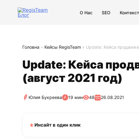
О Нас
SEO
Контекс
Головна
»
Кейсы RegisTeam
»
Update: Кейса продвижен
Update: Кейса прод
(август 2021 год)
Юлия Букреева
19 мин
48
26.08.2021
Инсайт в один клик