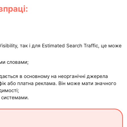
впраці:
ibility, так і для Estimated Search Traffic, це може
ми словами;
дається в основному на неорганічні джерела
афік або платна реклама. Він може мати значного
димості;
 системами.