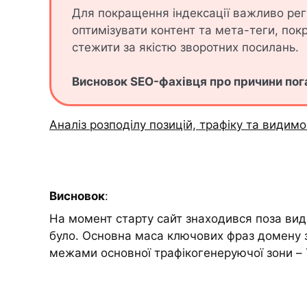
Для покращення індексації важливо рег
оптимізувати контент та мета-теги, пок
стежити за якістю зворотних посилань.
Висновок SEO-фахівця про причини пог
Аналіз розподілу позицій, трафіку та видимо
Висновок
:
На момент старту сайт знаходився поза вид
було. Основна маса ключових фраз домену 
межами основної трафікогенеруючої зони –