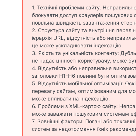
1. Технічні проблеми сайту: Неправильн
блокувати доступ краулерів пошукових с
повільна швидкість завантаження сторін
2. Структура сайту та внутрішня перелін
ієрархія URL, відсутність або неправил
це може ускладнювати індексацію.
3. Якість та унікальність контенту: Дубл
не надає цінності користувачу, може б
4. Відсутність або неправильне використан
заголовки H1-H6 повинні бути оптимізова
5. Відсутність мобільної оптимізації: О
перевагу сайтам, оптимізованим для мобі
може впливати на індексацію.
6. Проблеми з XML-картою сайту: Непра
може заважати пошуковим системам ефе
7. Зовнішні фактори: Погані або токсичн
систем за недотримання їхніх рекоменда