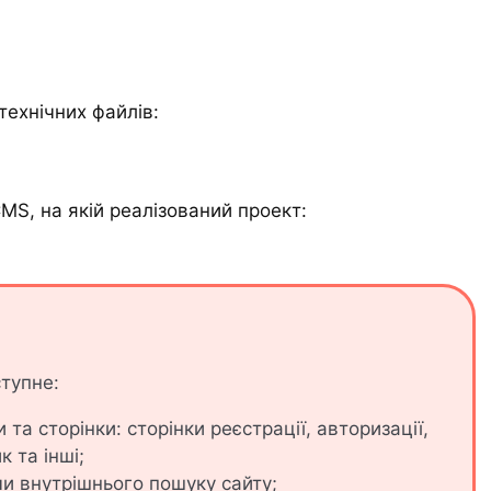
технічних файлів:
MS, на якій реалізований проект:
ступне:
и та сторінки: сторінки реєстрації, авторизації,
 та інші;
ми внутрішнього пошуку сайту;