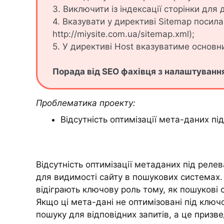
3. Виключити із індексації сторінки для 
4. Вказувати у директиві Sitemap посила
http://miysite.com.ua/sitemap.xml);
5. У директиві Host вказуватиме основн
Порада від SEO фахівця з налаштування
Проблематика проекту:
Відсутність оптимізації мета-даних пі
Відсутність оптимізації метаданих під реле
для видимості сайту в пошукових системах. М
відіграють ключову роль тому, як пошукові с
Якщо ці мета-дані не оптимізовані під ключо
пошуку для відповідних запитів, а це призв