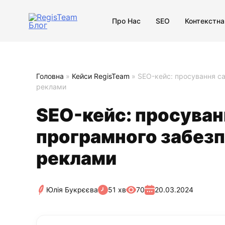
Про Нас
SEO
Контекстна
Головна
»
Кейси RegisTeam
»
SEO-кейс: просування са
реклами
SEO-кейс: просуван
програмного забезп
реклами
Юлія Букрєєва
51 хв
70
20.03.2024