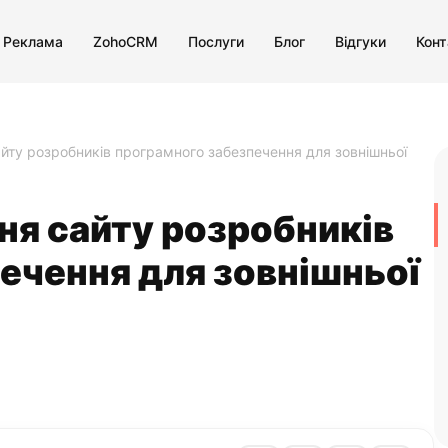
 Реклама
ZohoCRM
Послуги
Блог
Відгуки
Конт
йту розробників програмного забезпечення для зовнішньої
ня сайту розробників
ечення для зовнішньої