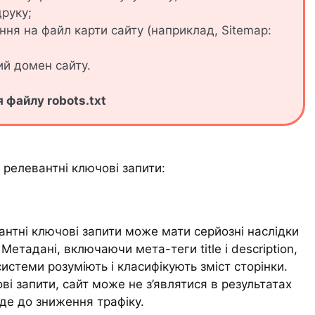
друку;
ння на файл карти сайту (наприклад, Sitemap:
ий домен сайту.
 файлу robots.txt
д релевантні ключові запити:
вантні ключові запити може мати серйозні наслідки
етадані, включаючи мета-теги title і description,
истеми розуміють і класифікують зміст сторінки.
ві запити, сайт може не з’являтися в результатах
еде до зниження трафіку.