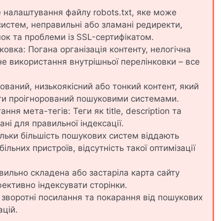
е налаштування файлу robots.txt, яке може
истем, неправильні або зламані редиректи,
ок та проблеми із SSL-сертифікатом.
ковка: Погана організація контенту, нелогічна
ьне використання внутрішньої перелінковки – все
ьований, низькоякісний або тонкий контент, який
ути проігнорований пошуковими системами.
ня мета-тегів: Теги як title, description та
ні для правильної індексації.
скільки більшість пошукових систем віддають
льних пристроїв, відсутність такої оптимізації
вильно складена або застаріла карта сайту
ктивно індексувати сторінки.
і зворотні посилання та покарання від пошукових
цій.