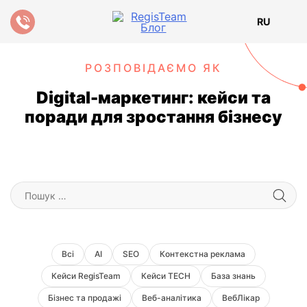
RU
РОЗПОВІДАЄМО ЯК
Digital-маркетинг: кейси та
поради для зростання бізнесу
Результати
пошуку
для:
Всі
AI
SEO
Контекстна реклама
Кейси RegisTeam
Кейси TECH
База знань
Бізнес та продажі
Веб-аналітика
ВебЛікар