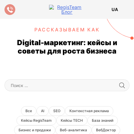
UA
РАССКАЗЫВАЕМ КАК
Digital-маркетинг: кейсы и
советы для роста бизнеса
Поиск:
Все
AI
SEO
Контекстная реклама
Кейсы RegisTeam
Кейсы TECH
База знаний
Бизнес и продажи
Веб-аналитика
ВебДоктор