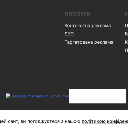
ПОСЛУГИ
Контекстна реклама
П
SEO
Б
Таргетована реклама
К
П
is protected by reCAPTCHA and the Google
Privacy Policy
and
Terms of Se
ей сайт, ви погоджуєтеся з нашою
політикою конфіден