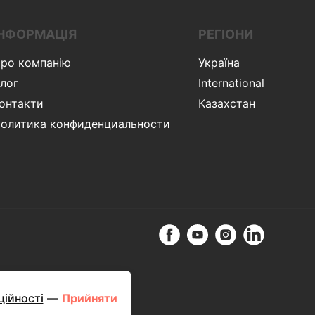
ІНФОРМАЦІЯ
РЕГІОНИ
ро компанію
Україна
лог
International
онтакти
Казахстан
олитика конфиденциальности
rvice
apply.
ційності
—
Прийняти