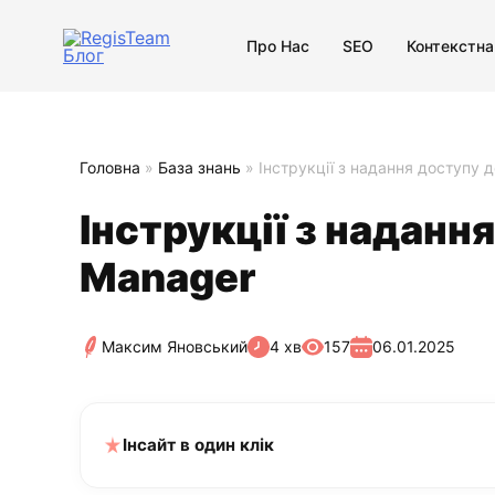
Про Нас
SEO
Контекстна
Головна
»
База знань
»
Інструкції з надання доступу 
Інструкції з наданн
Manager
Максим Яновський
4 хв
157
06.01.2025
Інсайт в один клік