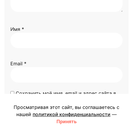
Имя
*
Email
*
Сохранить моё имя, email и адрес сайта в
этом браузере для последующих моих
Просматривая этот сайт, вы соглашаетесь с
комментариев.
нашей
политикой конфиденциальности
—
Принять