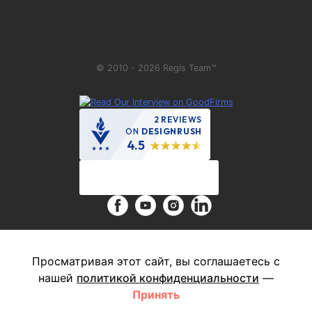
© 2010 - 2026 Regis Team™
2 REVIEWS
ON
DESIGNRUSH
4.5
This site is protected by reCAPTCHA and the Google
Privacy Policy
Просматривая этот сайт, вы соглашаетесь с
and
Terms of Service
apply.
нашей
политикой конфиденциальности
—
Принять