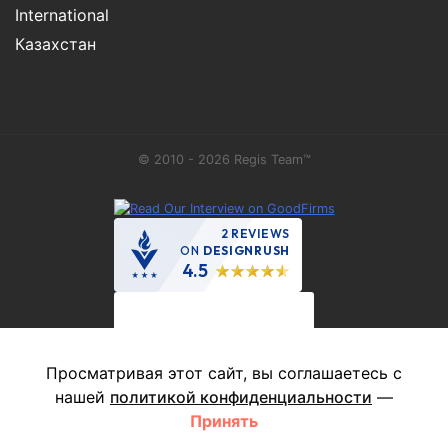
International
Казахстан
© 2010 - 2026 Regis Team™
2 REVIEWS
ON
DESIGNRUSH
4.5
Просматривая этот сайт, вы соглашаетесь с
нашей
политикой конфиденциальности
—
This site is protected by reCAPTCHA and the Google
Privacy Policy
Принять
and
Terms of Service
apply.