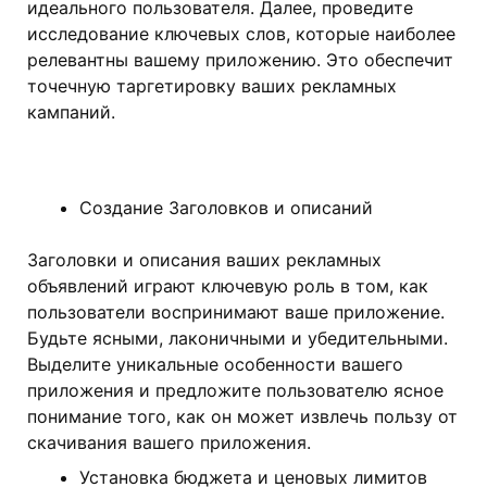
идеального пользователя. Далее, проведите
исследование ключевых слов, которые наиболее
релевантны вашему приложению. Это обеспечит
точечную таргетировку ваших рекламных
кампаний.
Создание Заголовков и описаний
Заголовки и описания ваших рекламных
объявлений играют ключевую роль в том, как
пользователи воспринимают ваше приложение.
Будьте ясными, лаконичными и убедительными.
Выделите уникальные особенности вашего
приложения и предложите пользователю ясное
понимание того, как он может извлечь пользу от
скачивания вашего приложения.
Установка бюджета и ценовых лимитов