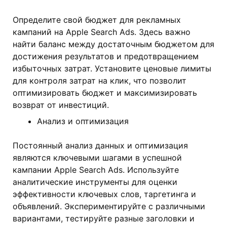
Определите свой бюджет для рекламных
кампаний на Apple Search Ads. Здесь важно
найти баланс между достаточным бюджетом для
достижения результатов и предотвращением
избыточных затрат. Установите ценовые лимиты
для контроля затрат на клик, что позволит
оптимизировать бюджет и максимизировать
возврат от инвестиций.
Анализ и оптимизация
Постоянный анализ данных и оптимизация
являются ключевыми шагами в успешной
кампании Apple Search Ads. Используйте
аналитические инструменты для оценки
эффективности ключевых слов, таргетинга и
объявлений. Экспериментируйте с различными
вариантами, тестируйте разные заголовки и