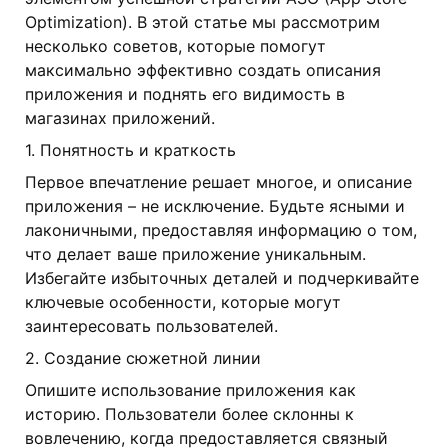
Optimization). В этой статье мы рассмотрим
несколько советов, которые помогут
максимально эффективно создать описания
приложения и поднять его видимость в
магазинах приложений.
1. Понятность и краткость
Первое впечатление решает многое, и описание
приложения – не исключение. Будьте ясными и
лаконичными, предоставляя информацию о том,
что делает ваше приложение уникальным.
Избегайте избыточных деталей и подчеркивайте
ключевые особенности, которые могут
заинтересовать пользователей.
2. Создание сюжетной линии
Опишите использование приложения как
историю. Пользователи более склонны к
вовлечению, когда предоставляется связный