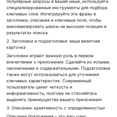
популярные запросы в вашей нише, используйте
специализированные инструменты для подбора
ключевых слов. Интегрируйте эти фразы в
заголовки, описания и ключевые поля, чтобы
максимизировать шансы на высокие позиции в
результатах поиска.
2. Заголовки и подзаголовки: ваша визитная
карточка
Заголовки играют важную роль в первом
впечатлении о приложении. Сделайте их ясными,
лаконичными и содержательными. Подзаголовки
также могут использоваться для уточнения
ключевых характеристик. Современный
пользователь ценит четкость и
информативность, поэтому не стесняйтесь
выделить преимущества вашего приложения.
3. Описание: креативность с определенностью
Описание приложения – это ваш шанс