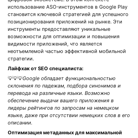
использование ASO-инструментов в Google Play
становится ключевой стратегией для успешного
позиционирования приложений на рынке. Эти
инструменты предоставляют уникальные
возможности для оптимизации и повышения
видимости приложений, что является
неотъемлемой частью эффективной мобильной
стратегии.
Лайфхак от SEO специалиста:
💡💡💡
Google обладает функциональностью
склонения по падежам, подбора синонимов и
перевода на различные языки. Возможно
обеспечение выдачи вашего приложения в
лидеры рейтингов по запросам на немецком
языке, даже при отсутствии немецких слов в его
описании.
Оптимизация метаданных для максимальной