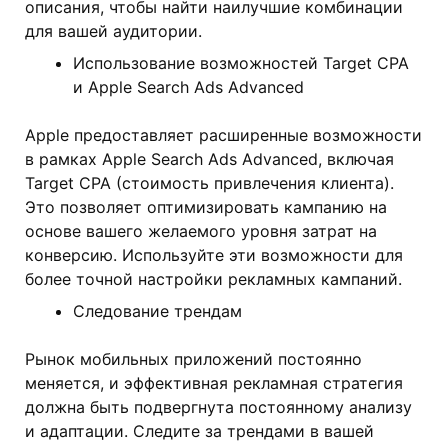
описания, чтобы найти наилучшие комбинации
для вашей аудитории.
Использование возможностей Target CPA
и Apple Search Ads Advanced
Apple предоставляет расширенные возможности
в рамках Apple Search Ads Advanced, включая
Target CPA (стоимость привлечения клиента).
Это позволяет оптимизировать кампанию на
основе вашего желаемого уровня затрат на
конверсию. Используйте эти возможности для
более точной настройки рекламных кампаний.
Следование трендам
Рынок мобильных приложений постоянно
меняется, и эффективная рекламная стратегия
должна быть подвергнута постоянному анализу
и адаптации. Следите за трендами в вашей