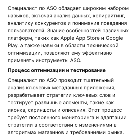
Специалист по ASO обладает широким набором
навыков, включая анализ данных, копирайтинг,
аналитику конкурентов и понимание поведения
пользователей. Знание особенностей различных
платформ, таких как Apple App Store и Google
Play, а также навыки в области технической
оптимизации, позволяют ему эффективно
применять инструменты ASO.
Процесс оптимизации и тестирование
Специалист по ASO проводит тщательный
анализ ключевых метаданных приложения,
разрабатывает стратегии ключевых слов и
тестирует различные элементы, такие как
иконка, скриншоты и описания. Этот процесс
требует постоянного мониторинга и адаптации
стратегии в соответствии с изменениями в
алгоритмах магазинов и требованиями рынка.