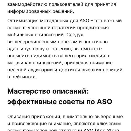
взаимодействию пользователей для принятия
информированных решений.
Оптимизация метаданных для ASO – это важный
элемент успешной стратегии продвижения
мобильных приложений. Следуя
вышеперечисленным советам и постоянно
адаптируя вашу стратегию, вы сможете
повысить видимость вашего приложения в
магазинах приложений, привлекая внимание
целевой аудитории и достигая высоких позиций
в рейтингах.
Мастерство описаний:
эффективные советы по ASO
Описания приложений, внимательно выверенные
и привлекающие внимание, являются ключевым
элементом успешной стратегии ASO (App Store