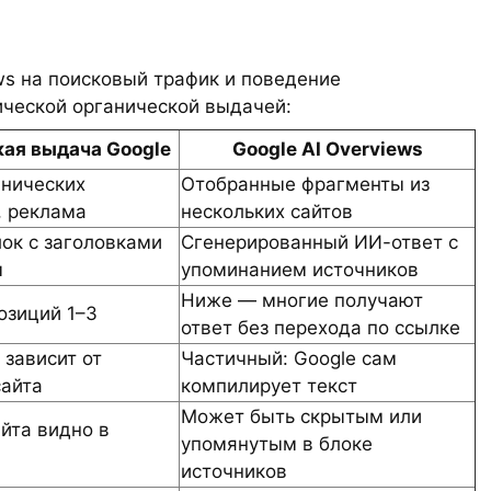
ews на поисковый трафик и поведение
сической органической выдачей:
ая выдача Google
Google AI Overviews
анических
Отобранные фрагменты из
, реклама
нескольких сайтов
ок с заголовками
Сгенерированный ИИ-ответ с
м
упоминанием источников
Ниже — многие получают
озиций 1–3
ответ без перехода по ссылке
 зависит от
Частичный: Google сам
сайта
компилирует текст
Может быть скрытым или
йта видно в
упомянутым в блоке
источников