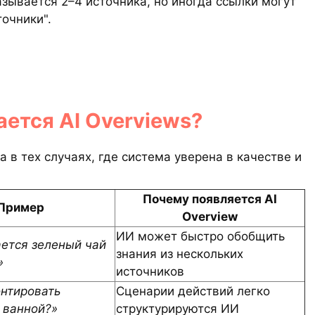
азывается 2–4 источника, но иногда ссылки могут
точники".
ается AI Overviews?
 в тех случаях, где система уверена в качестве и
Почему появляется AI
Пример
Overview
ИИ может быстро обобщить
ется зеленый чай
знания из нескольких
»
источников
онтировать
Сценарии действий легко
 ванной?»
структурируются ИИ