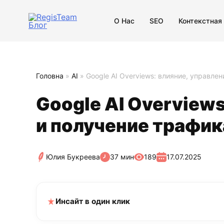
О Нас
SEO
Контекстная
Головна
»
AI
»
Google AI Overviews: влияние, управле
Google AI Overviews
и получение трафик
Юлия Букреева
37 мин
189
17.07.2025
Инсайт в один клик