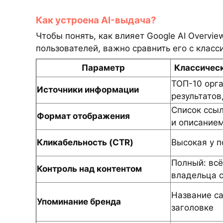
Как устроена AI-выдача?
Чтобы понять, как влияет Google AI Overvi
пользователей, важно сравнить его с клас
Параметр
Классическ
ТОП-10 орг
Источники информации
результатов
Список ссыл
Формат отображения
и описание
Кликабельность (CTR)
Высокая у п
Полный: всё
Контроль над контентом
владельца 
Название са
Упоминание бренда
заголовке