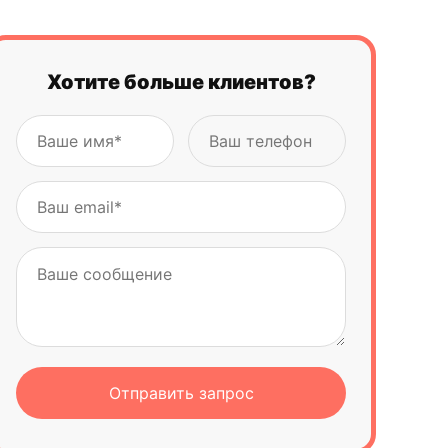
Когда и как ИИ может сослаться на ваш
сайт?
Хотите больше клиентов?
Как попасть в Google AI Overviews?
Как доверие и экспертность влияют на
попадание в AI Overviews?
Техническая SEO-оптимизация под AI
Overviews
Адаптация коммерческих страниц для
ИИ-ответов
Рекомендации по созданию контента,
который попадает в AI Overviews
Какие ниши чаще выигрывают от AI-
выдачи?