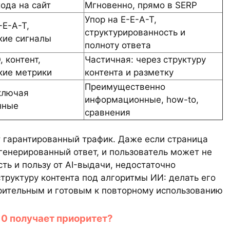
ода на сайт
Мгновенно, прямо в SERP
Упор на E-E-A-T,
-E-A-T,
структурированность и
кие сигналы
полноту ответа
, контент,
Частичная: через структуру
кие метрики
контента и разметку
Преимущественно
ключая
информационные, how-to,
нные
сравнения
ет гарантированный трафик. Даже если страница
сгенерированный ответ, и пользователь может не
ть и пользу от AI-выдачи, недостаточно
труктуру контента под алгоритмы ИИ: делать его
рительным и готовым к повторному использованию
10 получает приоритет?