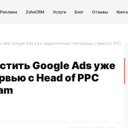
 Реклама
ZohoCRM
Услуги
Блог
Отзывы
Конт
стить Google Ads уже недостаточно: Интервью с Head of PPC
стить Google Ads уже
рвью с Head of PPC
eam