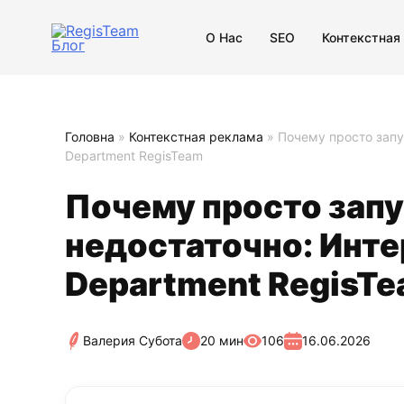
О Нас
SEO
Контекстная
Головна
»
Контекстная реклама
»
Почему просто запу
Department RegisTeam
Почему просто запу
недостаточно: Инте
Department RegisT
Валерия Субота
20 мин
106
16.06.2026