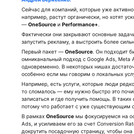
Сейчас для компаний, которые уже активно
например, растут органически, но хотят ус
—
OneSource
и
Performance+
.
Фактически они закрывают основные задачи
запустить рекламу, а выстроить более силь
Первый пакет —
OneSource
. Он подходит 
омниканальный подход с Google Ads, Meta A
одновременно. В некоторых нишах достаточ
особенно если мы говорим о локальных услу
Например, есть услуги, которые люди редко
то сломалось — ему нужно быстро это почин
записаться и где получить помощь. В таких
потому что работает с уже существующим 
В рамках
OneSource
мы фокусируемся на ос
Ads, и усиливаем его за счет Conversion Ra
докрутить посадочную страницу, чтобы она