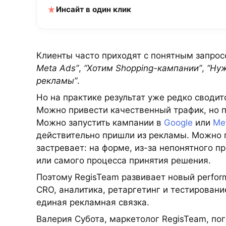
Инсайт в один клик
Клиенты часто приходят с понятным запро
Meta Ads”
,
“Хотим Shopping-кампании”
,
“Нуж
рекламы”
.
Но на практике результат уже редко сводит
Можно привести качественный трафик, но п
Можно запустить кампании в
Google
или
Me
действительно пришли из рекламы. Можно по
застревает: на форме, из-за непонятного п
или самого процесса принятия решения.
Поэтому RegisTeam развивает новый perfor
CRO, аналитика, ретаргетинг и тестировани
единая рекламная связка.
Валерия Субота, маркетолог RegisTeam, по