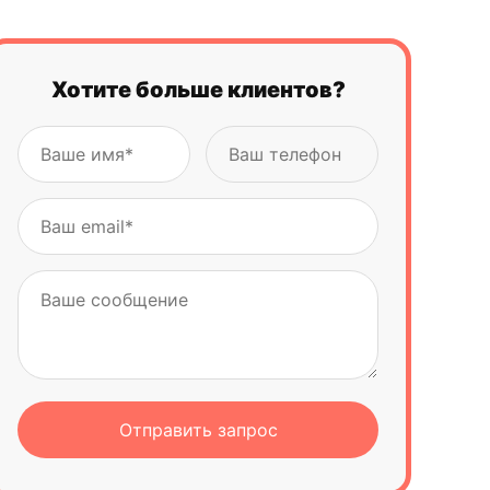
Как этот подход упакован в новые
пакеты?
Хотите больше клиентов?
Как бизнесу понять, какой пакет ему
нужен?
Что бы ты посоветовал бизнесу, который
хочет больше заявок, но не понимает, где
именно теряет результат?
Если коротко: что главное должен понять
клиент про новый performance-подход
RegisTeam?
Вывод