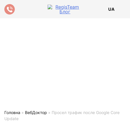
UA
Головна
»
ВебДоктор
»
Просел трафик после Google Core
Update