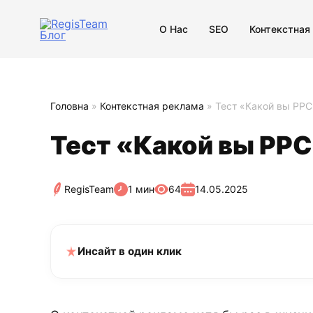
О Нас
SEO
Контекстная
Головна
»
Контекстная реклама
»
Тест «Какой вы PPC
Тест «Какой вы PP
RegisTeam
1 мин
64
14.05.2025
Инсайт в один клик