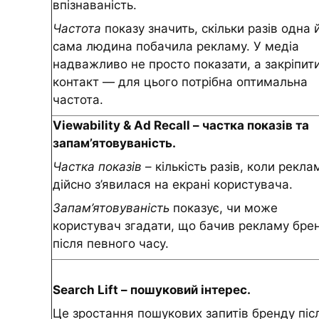
впізнаваність.
Частота
показу значить, скільки разів одна 
сама людина побачила рекламу. У медіа
надважливо не просто показати, а закріпит
контакт — для цього потрібна оптимальна
частота.
Viewability & Ad Recall – частка показів та
запам’ятовуваність.
Частка показів
– кількість разів, коли рекла
дійсно з’явилася на екрані користувача.
Запам’ятовуваність
показує, чи може
користувач згадати, що бачив рекламу брен
після певного часу.
Search Lift – пошуковий інтерес.
Це зростання пошукових запитів бренду піс