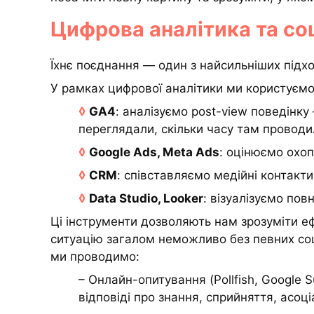
Цифрова аналітика та соц
Їхнє поєднання — один з найсильніших підх
У рамках цифрової аналітики ми користуєм
◊
GA4
: аналізуємо post-view поведінку 
переглядали, скільки часу там проводи
◊
Google Ads, Meta Ads
: оцінюємо охоп
◊
CRM
: співставляємо медійні контакт
◊
Data Studio, Looker
: візуалізуємо по
Ці інструменти дозволяють нам зрозуміти е
ситуацію загалом неможливо без певних соц
ми проводимо:
– Онлайн-опитування (Pollfish, Google S
відповіді про знання, сприйняття, асоці