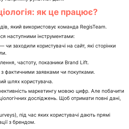
іологія: як це працює?
одів, який використовує команда RegisTeam.
ося наступними інструментами:
— чи заходили користувачі на сайт, які сторінки
ли.
лення, частоту, показники Brand Lift.
и з фактичними заявками чи покупками.
вний шлях користувача.
фективність маркетингу мовою цифр. Але побачити
іологічних досліджень. Щоб отримати повні дані,
urveys), під час яких користувачі дають прямі
ації з брендом.