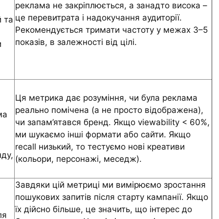
реклама не закріплюється, а занадто висока –
це перевитрата і надокучання аудиторії.
й та
Рекомендується тримати частоту у межах 3–5
показів, в залежності від цілі.
и
Ця метрика дає розуміння, чи була реклама
реально помічена (а не просто відображена),
ма
чи запам’ятався бренд. Якщо viewability < 60%,
ми шукаємо інші формати або сайти. Якщо
recall низький, то тестуємо нові креативи
ду,
(кольори, персонажі, меседж).
Завдяки цій метриці ми вимірюємо зростання
пошукових запитів після старту кампанії. Якщо
їх дійсно більше, це значить, що інтерес до
ля