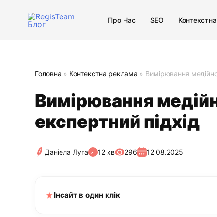
Про Нас
SEO
Контекстна
Головна
»
Контекстна реклама
»
Вимірювання медійно
Вимірювання медійн
експертний підхід
Даніела Луга
12 хв
296
12.08.2025
Інсайт в один клік