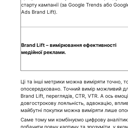
старту кампанії (за Google Trends або Googl
Ads Brand Lift).
Brand Lift – вимірювання ефективності
медійної реклами.
Ці та інші метрики можна виміряти точно, т
опосередковано. Точний вимір можливий для о
Brand Lift, переглядів, CTR, VTR. А ось емоц
довгострокову лояльність, адвокацію, вплив
майбутні покупки можна виміряти лише опо
Саме тому ми комбінуємо цифрову аналітику
побачити повну картину та зрозуміти, у яко