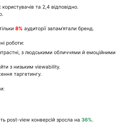
 користувачів та 2,4 відповідно.
о.
тільки
8%
аудиторії запам’ятали бренд.
ні роботи:
онтрастні, з людськими обличчями й емоційними
ти з низьким viewability.
ення таргетингу.
и:
ть post-view конверсій зросла на
36%
.