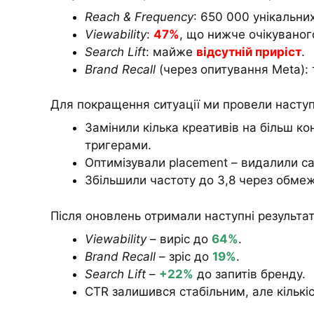
Reach & Frequency
: 650 000 унікальних
Viewability
:
47%
, що нижче очікуваног
Search Lift
: майже
відсутній приріст
.
Brand Recall
(через опитування Meta): 
Для покращення ситуації ми провели наступ
Замінили кілька креативів на більш к
тригерами.
Оптимізували placement – видалили сай
Збільшили частоту до 3,8 через обмеж
Після оновлень отримали наступні результат
Viewability
– виріс до
64%
.
Brand Recall
– зріс до
19%
.
Search Lift
–
+22%
до запитів бренду.
CTR залишився стабільним, але кількіс