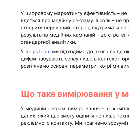
У цифровому маркетингу ефективність – не 
йдеться про медійну рекламу. Її роль – не 
створити первинний інтерес, підтримати впі
результатів медійних кампаній – це страте
стандартної аналітики.
У
RegisTeam
ми підходимо до цього як до ок
цифри набувають сенсу лише в контексті брен
розглянемо основні параметри, котрі ми ви
Що таке вимірювання у м
У медійній рекламі вимірювання – це компле
даних, який дає змогу оцінити не лише техн
рекламного контакту. Ми прагнемо зрозуміт