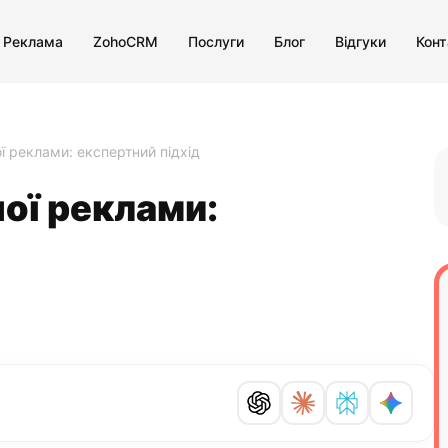
 Реклама
ZohoCRM
Послуги
Блог
Відгуки
Конт
ї реклами: експертний підхід
ої реклами: