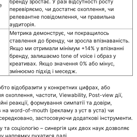
бренду зростає. У разі відсутності росту
e
перевіряємо, чи достатнє охоплення, чи
релевантне повідомлення, чи правильна
аудиторія.
Метрика демонструє, чи покращилось
ставлення до бренду, чи зросла впізнаваність.
Якщо ми отримали мінімум +14% у впізнанні
бренду, залишаємо tone of voice і образ у
креативах. Якщо значення 0% або мінус,
змінюємо підхід і меседж.
обто відобразити у конкретних цифрах, або
хоплення, частоти, Viewability, Post-view дії,
ійні реакції, формування симпатії та довіри,
 на word-of-mouth (рекламу з уст в уста) чи
середковано, застосовуючи додаткові інструменти.
 та соціологію – синергія цих двох наук дозволяє
му напрямку рухатися далі.