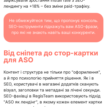
зафіксували зростання install rate з SEO-
лендингу на +18% – без зміни paid-трафіку.
Не обмежуйтеся тим, що пропонує консоль.
SEO-інструменти підкажуть вам ASO-фрази,
про які не знають навіть ваші конкуренти.
Від сніпета до стор-картки
для ASO
Контент і структура не тільки про "оформлення",
а й про психологію прийняття рішення. Як і в
SEO, користувачі в магазині додатків сканують
візуал, заголовки та метадані за лічені секунди.
SEO-фахівці в RegisTeam використовують підхід
"ASO як лендінг", в якому кожен елемент картки