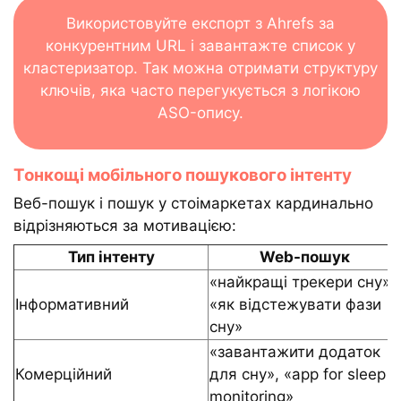
Використовуйте експорт з Ahrefs за
конкурентним URL і завантажте список у
кластеризатор. Так можна отримати структуру
ключів, яка часто перегукується з логікою
ASO-опису.
Тонкощі мобільного пошукового інтенту
Веб-пошук і пошук у стоімаркетах кардинально
відрізняються за мотивацією:
Тип інтенту
Web-пошук
«найкращі трекери сну»,
Інформативний
«як відстежувати фази
сну»
«завантажити додаток
Комерційний
для сну», «app for sleep
monitoring»