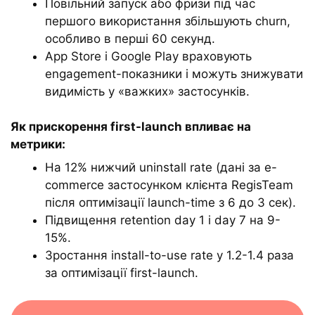
Повільний запуск або фризи під час
першого використання збільшують churn,
особливо в перші 60 секунд.
App Store і Google Play враховують
engagement-показники і можуть знижувати
видимість у «важких» застосунків.
Як прискорення first-launch впливає на
метрики:
На 12% нижчий uninstall rate (дані за e-
commerce застосунком клієнта RegisTeam
після оптимізації launch-time з 6 до 3 сек).
Підвищення retention day 1 і day 7 на 9-
15%.
Зростання install-to-use rate у 1.2-1.4 раза
за оптимізації first-launch.