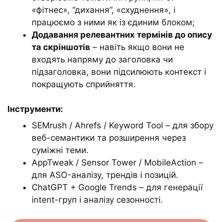
«фітнес», “дихання”, «схуднення», і
працюємо з ними як із єдиним блоком;
Додавання релевантних термінів до опису
та скріншотів
– навіть якщо вони не
входять напряму до заголовка чи
підзаголовка, вони підсилюють контекст і
покращують сприйняття.
Інструменти:
SEMrush / Ahrefs / Keyword Tool – для збору
веб-семантики та розширення через
суміжні теми.
AppTweak / Sensor Tower / MobileAction –
для ASO-аналізу, трендів і позицій.
ChatGPT + Google Trends – для генерації
intent-груп і аналізу сезонності.