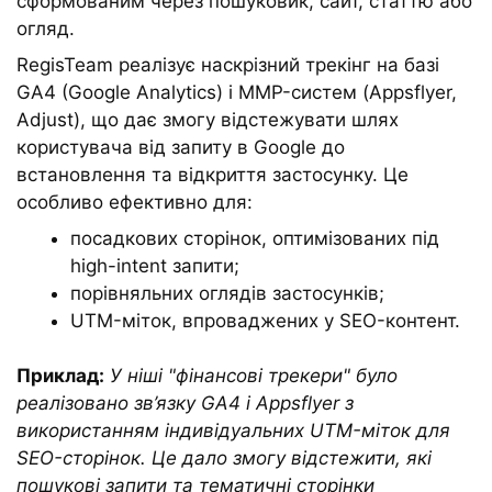
сформованим через пошуковик, сайт, статтю або
огляд.
RegisTeam реалізує наскрізний трекінг на базі
GA4 (Google Analytics) і MMP-систем (Appsflyer,
Adjust), що дає змогу відстежувати шлях
користувача від запиту в Google до
встановлення та відкриття застосунку. Це
особливо ефективно для:
посадкових сторінок, оптимізованих під
high-intent запити;
порівняльних оглядів застосунків;
UTM-міток, впроваджених у SEO-контент.
Приклад:
У ніші "фінансові трекери" було
реалізовано зв’язку GA4 і Appsflyer з
використанням індивідуальних UTM-міток для
SEO-сторінок. Це дало змогу відстежити, які
пошукові запити та тематичні сторінки