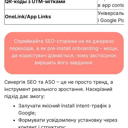
QR-коды з UTM-мітками
в app contex
Універсальн
OneLink/App Links
і Google Play
Сприймайте SEO-сторінки не як джерело
переходів, а як pre-install onboarding – місце,
де користувач дізнається, чому застосунок
вирішить його завдання.
Синергія SEO та ASO – це не просто тренд, а
інструмент реального зростання. Наскрізний
підхід дає змогу:
Залучати якісний install intent-трафік з
Google;
Формувати усвідомлену установку через
контент і структуру;