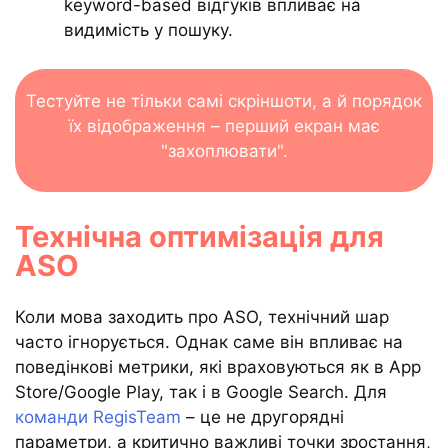
keyword-based відгуків впливає на
видимість у пошуку.
Тестуйте не тільки самі скріншоти, а й порядок
їх відображення – перший екран має
"захоплювати".
Технічна оптимізація для
ASO
Коли мова заходить про ASO, технічний шар
часто ігнорується. Однак саме він впливає на
поведінкові метрики, які враховуються як в App
Store/Google Play, так і в Google Search. Для
команди RegisTeam
– це не другорядні
параметри, а критично важливі точки зростання,