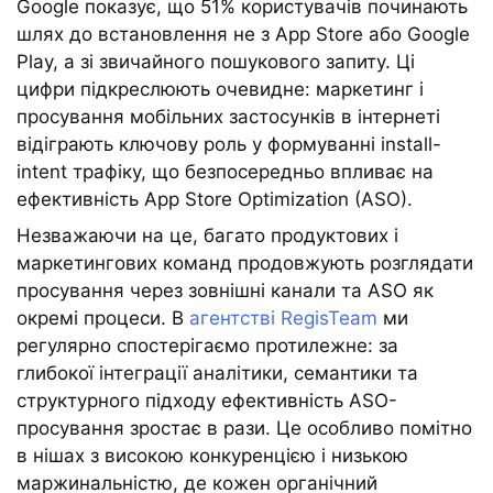
Google показує, що 51% користувачів починають
шлях до встановлення не з App Store або Google
Play, а зі звичайного пошукового запиту. Ці
цифри підкреслюють очевидне: маркетинг і
просування мобільних застосунків в інтернеті
відіграють ключову роль у формуванні install-
intent трафіку, що безпосередньо впливає на
ефективність App Store Optimization (ASO).
Незважаючи на це, багато продуктових і
маркетингових команд продовжують розглядати
просування через зовнішні канали та ASO як
окремі процеси. В
агентстві RegisTeam
ми
регулярно спостерігаємо протилежне: за
глибокої інтеграції аналітики, семантики та
структурного підходу ефективність ASO-
просування зростає в рази. Це особливо помітно
в нішах з високою конкуренцією і низькою
маржинальністю, де кожен органічний