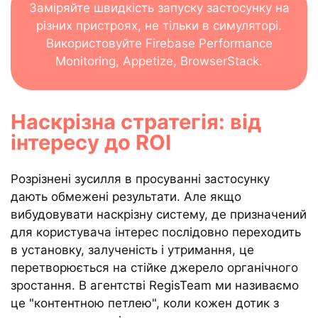
Заміряйте швидкість запуску застосунку на
різних пристроях, не тільки в симуляторі.
Використовуйте Firebase Performance
Monitoring, Appetize, BrowserStack.
Наскрізна стратегія: від
інтересу до ROI
Розрізнені зусилля в просуванні застосунку
дають обмежені результати. Але якщо
вибудовувати наскрізну систему, де призначений
для користувача інтерес послідовно переходить
в установку, залученість і утримання, це
перетворюється на стійке джерело органічного
зростання. В агентстві RegisTeam ми називаємо
це "контентною петлею", коли кожен дотик з