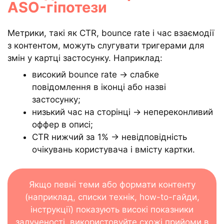
ASO-гіпотези
Метрики, такі як CTR, bounce rate і час взаємодії
з контентом, можуть слугувати тригерами для
змін у картці застосунку. Наприклад:
високий bounce rate → слабке
повідомлення в іконці або назві
застосунку;
низький час на сторінці → непереконливий
оффер в описі;
CTR нижчий за 1% → невідповідність
очікувань користувача і вмісту картки.
Якщо певні теми або формати контенту
(наприклад, списки технік, how-to-гайди,
інструкції) показують високі показники
залученості, використовуйте схожі прийоми в