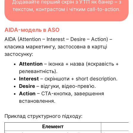
Додавайте перший скрін з УТП як банер – з
текстом, контрастом і чітким call-to-action.
AIDA-модель в ASO
AIDA (Attention – Interest – Desire – Action) –
класика маркетингу, застосовна в картці
застосунку:
Attention
– іконка + назва (яскравість +
релевантність).
Interest
– скріншоти + short description.
Desire
– відгуки, відео-прев’ю.
Action
– CTA-кнопка, завершення
встановлення.
Приклад структурного підходу:
Елемент