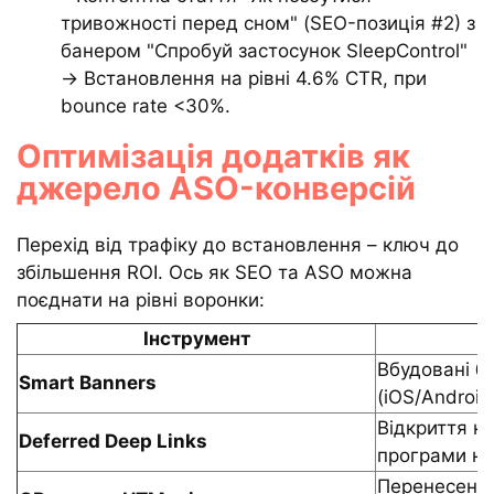
тривожності перед сном" (SEO-позиція #2) з
банером "Спробуй застосунок SleepControl"
→ Встановлення на рівні 4.6% CTR, при
bounce rate <30%.
Оптимізація додатків як
джерело ASO-конверсій
Перехід від трафіку до встановлення – ключ до
збільшення ROI. Ось як SEO та ASO можна
поєднати на рівні воронки:
Інструмент
Вбудовані б
Smart Banners
(iOS/Android
Відкриття к
Deferred Deep Links
програми на
Перенесення