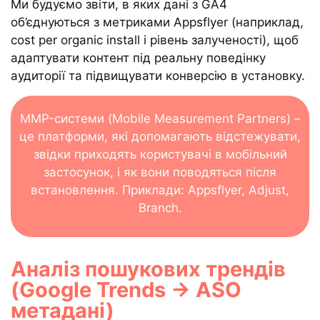
Ми будуємо звіти, в яких дані з GA4
об’єднуються з метриками Appsflyer (наприклад,
cost per organic install і рівень залученості), щоб
адаптувати контент під реальну поведінку
аудиторії та підвищувати конверсію в установку.
MMP-системи (Mobile Measurement Partners) –
це платформи, які допомагають відстежувати,
звідки приходять користувачі в мобільний
застосунок, і як вони поводяться після
встановлення. Приклади: Appsflyer, Adjust,
Branch.
Аналіз пошукових трендів
(Google Trends → ASO
метадані)