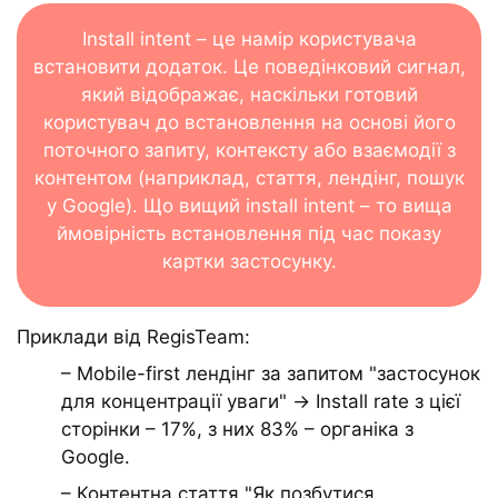
Install intent – це намір користувача
встановити додаток. Це поведінковий сигнал,
який відображає, наскільки готовий
користувач до встановлення на основі його
поточного запиту, контексту або взаємодії з
контентом (наприклад, стаття, лендінг, пошук
у Google). Що вищий install intent – то вища
ймовірність встановлення під час показу
картки застосунку.
Приклади від RegisTeam:
– Mobile-first лендінг за запитом "застосунок
для концентрації уваги" → Install rate з цієї
сторінки – 17%, з них 83% – органіка з
Google.
– Контентна стаття "Як позбутися