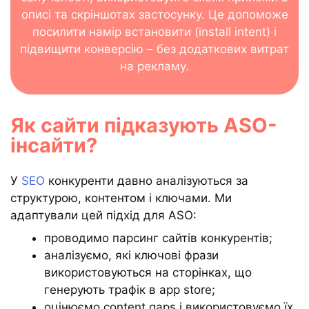
описі та скріншотах застосунку. Це допоможе
посилити намір встановити (install intent) і
підвищити конверсію – без додаткових витрат
на рекламу.
Як сайти підказують ASO-
інсайти?
У
SEO
конкуренти давно аналізуються за
структурою, контентом і ключами. Ми
адаптували цей підхід для ASO:
проводимо парсинг сайтів конкурентів;
аналізуємо, які ключові фрази
використовуються на сторінках, що
генерують трафік в app store;
оцінюємо content gaps і використовуємо їх