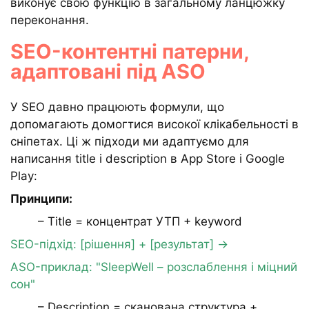
виконує свою функцію в загальному ланцюжку
переконання.
SEO-контентні патерни,
адаптовані під ASO
У SEO давно працюють формули, що
допомагають домогтися високої клікабельності в
сніпетах. Ці ж підходи ми адаптуємо для
написання title і description в App Store і Google
Play:
Принципи:
– Title = концентрат УТП + keyword
SEO-підхід: [рішення] + [результат] →
ASO-приклад: "SleepWell – розслаблення і міцний
сон"
– Description = сканована структура +