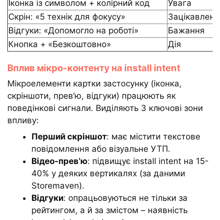
Іконка із символом + колірний код
Увага
Скрін: «5 технік для фокусу»
Зацікавлені
Відгуки: «Допомогло на роботі»
Бажання
Кнопка + «Безкоштовно»
Дія
Вплив мікро-контенту на install intent
Мікроелементи картки застосунку (іконка,
скріншоти, прев’ю, відгуки) працюють як
поведінкові сигнали. Виділяють 3 ключові зони
впливу:
Перший скріншот
: має містити текстове
повідомлення або візуальне УТП.
Відео-прев’ю
: підвищує install intent на 15-
40% у деяких вертикалях (за даними
Storemaven).
Відгуки
: опрацьовуються не тільки за
рейтингом, а й за змістом – наявність