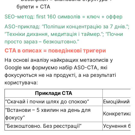
булети + CTA
SEO-метод: first 160 символів = ключ + оффер
ASO-приклад: “Поліпши концентрацію за 7 днів.”;
“Техніки дихання, медитація і таймер.”; “Почни
просто зараз – безкоштовно.”
CTA в описах = поведінкові тригери
На основі аналізу найкращих метаописів у
Google ми формуємо набір ASO-CTA, які
фокусуються не на продукті, а на результаті
користувача:
Приклади CTA
“Скачай і почни шлях до спокою”
Емоційний т
“Встанови – 5 хвилин на день для
Конкретика 
фокусу”
“Безкоштовно. Без реєстрації”
Усунення бар