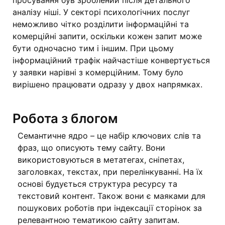
просування був зроблений після детального
аналізу ніші. У секторі психологічних послуг
неможливо чітко розділити інформаційні та
комерційні запити, оскільки кожен запит може
бути одночасно тим і іншим. При цьому
інформаційний трафік найчастіше конвертується
у заявки нарівні з комерційним. Тому було
вирішено працювати одразу у двох напрямках.
Робота з блогом
Семантичне ядро – це набір ключових слів та
фраз, що описують тему сайту. Вони
використовуються в метатегах, сніпетах,
заголовках, текстах, при перелінкуванні. На їх
основі будується структура ресурсу та
текстовий контент. Також вони є маяками для
пошукових роботів при індексації сторінок за
релевантною тематикою сайту запитам.