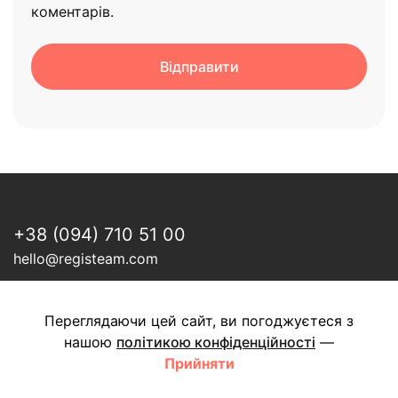
коментарів.
+38 (094) 710 51 00
hello@registeam.com
ПОСЛУГИ
Переглядаючи цей сайт, ви погоджуєтеся з
нашою
політикою конфіденційності
—
Контекстна реклама
Прийняти
SEO
Таргетована реклама