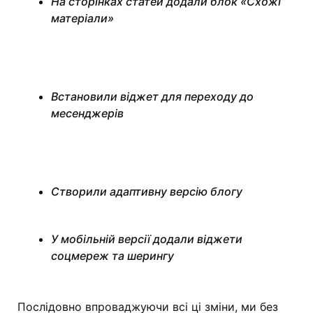
На сторінках статей додали блок «Схожі
матеріали»
Встановили віджет для переходу до
месенджерів
Створили адаптивну версію блогу
У мобільній версії додали віджети
соцмереж та шерингу
Послідовно впроваджуючи всі ці зміни, ми без