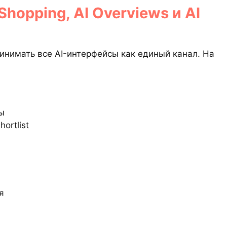
hopping, AI Overviews и AI
нимать все AI-интерфейсы как единый канал. На
ы
ortlist
я