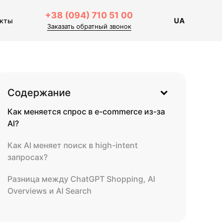
+38 (094) 710 51 00
акты
UA
Заказать обратный звонок
Содержание
Как меняется спрос в e-commerce из-за
AI?
Как AI меняет поиск в high-intent
запросах?
Разница между ChatGPT Shopping, AI
Overviews и AI Search
Как меняется воронка продаж в e-