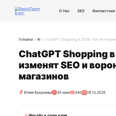
О Нас
SEO
Контекстная
Головна
»
AI
»
ChatGPT Shopping в 2026: Как AI-поку
ChatGPT Shopping в
изменят SEO и воро
магазинов
Юлия Букреева
35 мин
340
18.12.2025
Инсайт в один клик