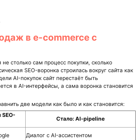
.
одаж в e-commerce с
 не столько сам процесс покупки, сколько
сическая SEO-воронка строилась вокруг сайта как
дели AI-покупок сайт перестаёт быть
ется в AI-интерфейсы, а сама воронка становится
авнить две модели как было и как становится:
я SEO-
Стало: AI-pipeline
ogle
Диалог с AI-ассистентом