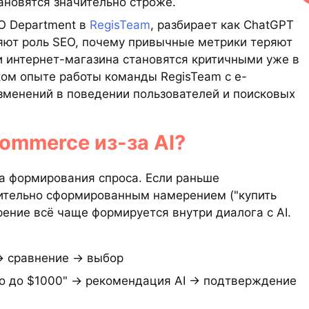
ановятся значительно строже.
EO Department в
RegisTeam
, разбирает как ChatGPT
няют роль SEO, почему привычные метрики теряют
и интернет-магазина становятся критичными уже в
ком опыте работы команды RegisTeam с e-
зменений в поведении пользователей и поисковых
commerce из-за AI?
а формирования спроса. Если раньше
сительно сформированным намерением ("купить
ерение всё чаще формируется внутри диалога с AI.
 → сравнение → выбор
то до $1000" → рекомендация AI → подтверждение