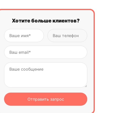
commerce с приходом AI?
Как работают AI-покупки и Instant Buy в
e-commerce?
Хотите больше клиентов?
Как подготовить интернет-магазин к
ChatGPT Shopping?
Альянс PayPal × Perplexity × OpenAI
Как меняется SEO в эпоху ChatGPT
Shopping?
Как готовить карточки товаров под
ChatGPT Shopping?
Технический минимум для ChatGPT
Shopping и AI-поиска
Как измерять эффективность AI-каналов?