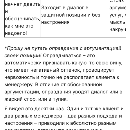
Страх 
начнет давить
Заходит в диалог в
аргумен
и
защитной позиции и без
услуг, ч
обесценивать,
настроения
мысль о
как мне это
накручи
надоело!
*Прошу не путать оправдание с аргументацией
своей позиции!
Оправдываться – это
автоматически признавать какую-то свою вину,
что имеет негативный оттенок, провоцирует
нервозность и точно не располагает клиента к
менеджеру. В отличие от обоснованной
аргументации, оправдания уводят диалог или в
жаркий спор, или в тупик.
Я видел это десятки раз. Один и тот же клиент и
два разных менеджера – два разных подхода и
настроения – приводили к абсолютно разным