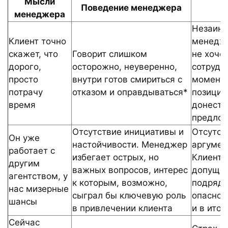
Мысли
Поведение менеджера
менеджера
Незаинт
Клиент точно
менедже
скажет, что
Говорит слишком
не хоче
дорого,
осторожно, неуверенно,
сотрудн
просто
внутри готов смириться с
момента
потрачу
отказом и оправдываться*
позицию
время
донести
предло
Отсутствие инициативы и
Отсутст
Он уже
настойчивости. Менеджер
аргумен
работает с
избегает острых, но
Клиент 
другим
важных вопросов, интерес
допуще
агентством, у
к которым, возможно,
подрядч
нас мизерные
сыграл бы ключевую роль
опаснос
шансы
в привлечении клиента
и в итог
Сейчас