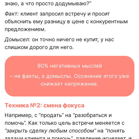
знаю, а что просто додумываю?”
Факт:
клиент запросил встречу и просит
объяснить ему разницу в цене с конкурентным
предложением.
Домысел:
он точно ничего не купит, у нас
слишком дорого для него.
90% негативных мыслей
– не факты, а домыслы. Осознание этого уже
снижает напряжение.
Техника №2: смена фокуса
Например, с “продать” на “разобраться и
помочь”. Как только цель встречи меняется с
“закрыть сделку любым способом”
на
“понять
задачи клиента и помочь”
, давление исчезает, и