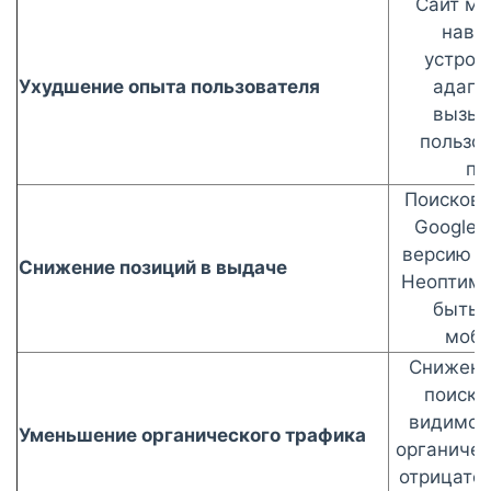
Сайт мо
нави
устрой
Ухудшение опыта пользователя
адапт
вызыв
пользо
по
Поисковы
Google,
версию с
Снижение позиций в выдаче
Неоптими
быть 
моби
Снижени
поиска
видимос
Уменьшение органического трафика
органичес
отрицате