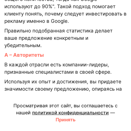
используют до 90%". Такой подход помогает
клиенту понять, почему следует инвестировать в
рекламу именно в Google.
Правильно подобранная статистика делает
ваше предложение конкретным и
убедительным.
А – Авторитеты
В каждой отрасли есть компании-лидеры,
признанные специалистами в своей сфере.
Используя их опыт и достижения, вы придаете
значимости своему предложению, опираясь на
проверенные практики. Однако важно
использовать примеры тех компаний, которые
Просматривая этот сайт, вы соглашаетесь с
являются авторитетами, в первую очередь, для
нашей
политикой конфиденциальности
—
клиента с которым вы ведёте диалог, а не
Принять
только для Вас. Это должны быть компании или