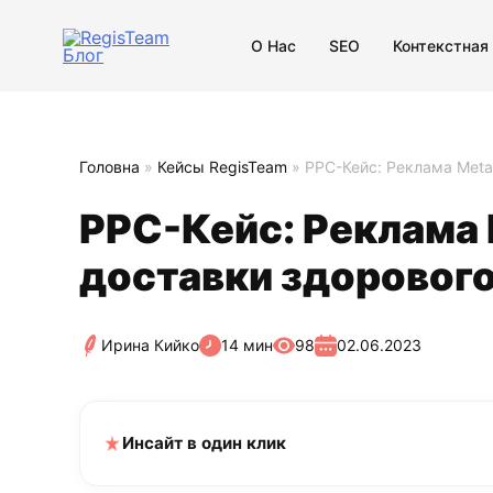
О Нас
SEO
Контекстная
Головна
»
Кейсы RegisTeam
»
РРС-Кейс: Реклама Meta
РРС-Кейс: Реклама 
доставки здорового
Ирина Кийко
14 мин
98
02.06.2023
Инсайт в один клик