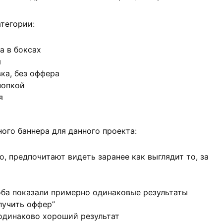
атегории:
а в боксах
я
ка, без оффера
нопкой
я
ого баннера для данного проекта:
, предпочитают видеть заранее как выглядит то, за
 оба показали примерно одинаковые результаты
лучить оффер”
одинаково хороший результат