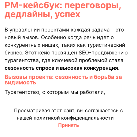
PM-кейсбук: переговоры,
дедлайны, успех
В управлении проектами каждая задача – это
новый вызов. Особенно когда речь идет о
конкурентных нишах, таких как туристический
бизнес. Этот кейс посвящен SEO-продвижению
турагентства, где ключевой проблемой стала
сезонность спроса и высокая конкуренция
.
Вызовы проекта: сезонность и борьба за
видимость
Турагентство, с которым мы работали,
столкнулось с проблемой нестабильного
трафика: в пиковые сезоны (лето и новогодние
Просматривая этот сайт, вы соглашаетесь с
праздники) наблюдался рост, но в остальное
нашей
политикой конфиденциальности
—
время сайт терял позиции, и количество
Принять
обращений резко снижалось. Главные