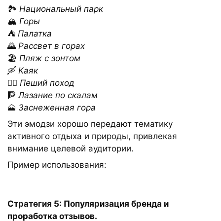
🏞️
Национальный парк
🏔️
Горы
⛺
Палатка
🌄
Рассвет в горах
🏖️
Пляж с зонтом
🛶
Каяк
🚶‍♂️
Пеший поход
🧗
Лазание по скалам
🗻
Заснеженная гора
Эти эмодзи хорошо передают тематику
активного отдыха и природы, привлекая
внимание целевой аудитории.
Пример использования:
Стратегия 5: Популяризация бренда и
проработка отзывов.