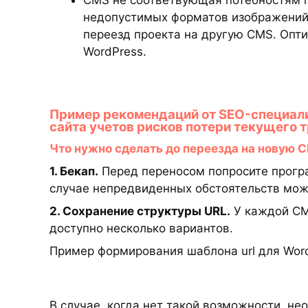
CMS не соответвующая потебностям пр
недопустимых форматов изображений 
переезд проекта на другую CMS. Опт
WordPress.
Пример рекомендаций от SEO-специали
сайта учетов рисков потери текущего 
Что нужно сделать до переезда на новую 
1. Бекап.
Перед переносом попросите програ
случае непредвиденных обстоятельств можн
2. Сохранение структуры URL.
У каждой CM
доступно несколько вариантов.
Пример формирования шаблона url для Word
В случае, когда нет такой возможности, н