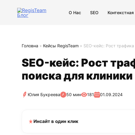
О Нас
SEO
Контекстная
Головна
»
Кейсы RegisTeam
»
SEO-кейс: Рост трафика
SEO-кейс: Рост тра
поиска для клиники
Юлия Букреева
50 мин
181
01.09.2024
Инсайт в один клик