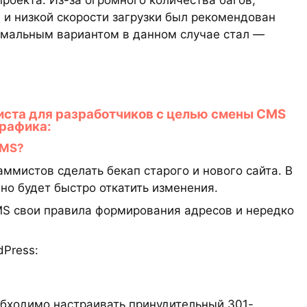
оекта: Из-за огромного количества багов,
и низкой скорости загрузки был рекомендован
имальным вариантом в данном случае стал —
ста для разработчиков с целью смены CMS
трафика:
CMS?
ммистов сделать бекап старого и нового сайта. В
о будет быстро откатить изменения.
S свои правила формирования адресов и нередко
Press:
еобходимо настраивать принудительный 301-