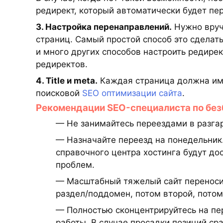
редирект, который автоматически будет пе
3. Настройка перенаправлений.
Нужно вруч
страниц. Самый простой способ это сделать
и много других способов настроить редирек
редиректов.
4. Title и meta.
Каждая страница должна имет
поисковой
SEO оптимизации сайта
.
Рекомендации SEO-специалиста по бе
— Не занимайтесь переездами в разгар
— Назначайте переезд на понедельник.
справочного центра хостинга будут до
проблем.
— Масштабный тяжелый сайт переноси
раздел/поддомен, потом второй, потом
— Полностью сконцентрируйтесь на пер
работы. В случае просадки позиций ср