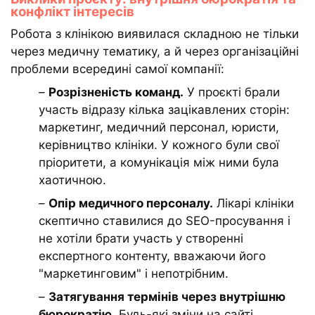
конфлікт інтересів
Робота з клінікою виявилася складною не тільки
через медичну тематику, а й через організаційні
проблеми всередині самої компанії:
–
Розрізненість команд.
У проєкті брали
участь відразу кілька зацікавлених сторін:
маркетинг, медичний персонал, юристи,
керівництво клініки. У кожного були свої
пріоритети, а комунікація між ними була
хаотичною.
–
Опір медичного персоналу.
Лікарі клініки
скептично ставилися до SEO-просування і
не хотіли брати участь у створенні
експертного контенту, вважаючи його
"маркетинговим" і непотрібним.
–
Затягування термінів через внутрішню
бюрократію.
Будь-які зміни на сайті