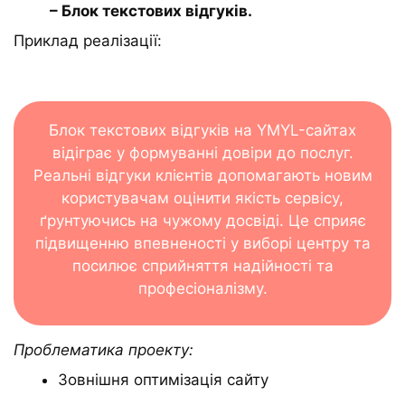
– Блок текстових відгуків.
Приклад реалізації:
Блок текстових відгуків на YMYL-сайтах
відіграє у формуванні довіри до послуг.
Реальні відгуки клієнтів допомагають новим
користувачам оцінити якість сервісу,
ґрунтуючись на чужому досвіді. Це сприяє
підвищенню впевненості у виборі центру та
посилює сприйняття надійності та
професіоналізму.
Проблематика проекту:
Зовнішня оптимізація сайту