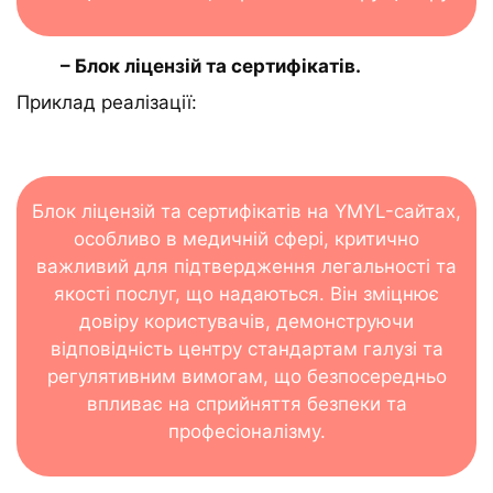
– Блок ліцензій та сертифікатів.
Приклад реалізації:
Блок ліцензій та сертифікатів на YMYL-сайтах,
особливо в медичній сфері, критично
важливий для підтвердження легальності та
якості послуг, що надаються. Він зміцнює
довіру користувачів, демонструючи
відповідність центру стандартам галузі та
регулятивним вимогам, що безпосередньо
впливає на сприйняття безпеки та
професіоналізму.