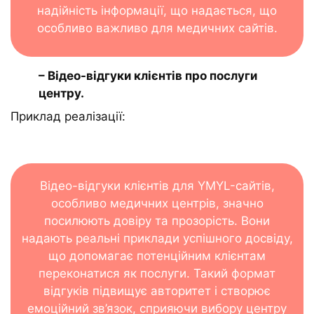
надійність інформації, що надається, що
особливо важливо для медичних сайтів.
– Відео-відгуки клієнтів про послуги
центру.
Приклад реалізації:
Відео-відгуки клієнтів для YMYL-сайтів,
особливо медичних центрів, значно
посилюють довіру та прозорість. Вони
надають реальні приклади успішного досвіду,
що допомагає потенційним клієнтам
переконатися як послуги. Такий формат
відгуків підвищує авторитет і створює
емоційний зв’язок, сприяючи вибору центру