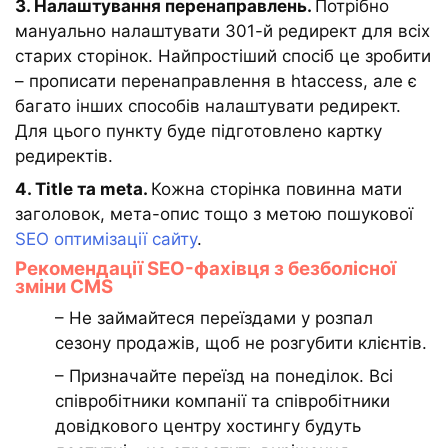
3. Налаштування перенаправлень.
Потрібно
мануально налаштувати 301-й редирект для всіх
старих сторінок. Найпростіший спосіб це зробити
– прописати перенаправлення в htaccess, але є
багато інших способів налаштувати редирект.
Для цього пункту буде підготовлено картку
редиректів.
4. Title та meta.
Кожна сторінка повинна мати
заголовок, мета-опис тощо з метою пошукової
SEO оптимізації сайту
.
Рекомендації SEO-фахівця з безболісної
зміни CMS
– Не займайтеся переїздами у розпал
сезону продажів, щоб не розгубити клієнтів.
– Призначайте переїзд на понеділок. Всі
співробітники компанії та співробітники
довідкового центру хостингу будуть