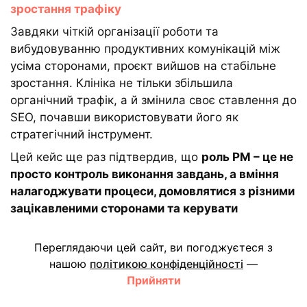
зростання трафіку
Завдяки чіткій організації роботи та
вибудовуванню продуктивних комунікацій між
усіма сторонами, проєкт вийшов на стабільне
зростання. Клініка не тільки збільшила
органічний трафік, а й змінила своє ставлення до
SEO, почавши використовувати його як
стратегічний інструмент.
Цей кейс ще раз підтвердив, що
роль PM – це не
просто контроль виконання завдань, а вміння
налагоджувати процеси, домовлятися з різними
зацікавленими сторонами та керувати
очікуваннями навіть у найскладніших
ситуаціях
.
Переглядаючи цей сайт, ви погоджуєтеся з
Отримайте такий самий результат із
нашою
політикою конфіденційності
—
RegisTeam!
Прийняти