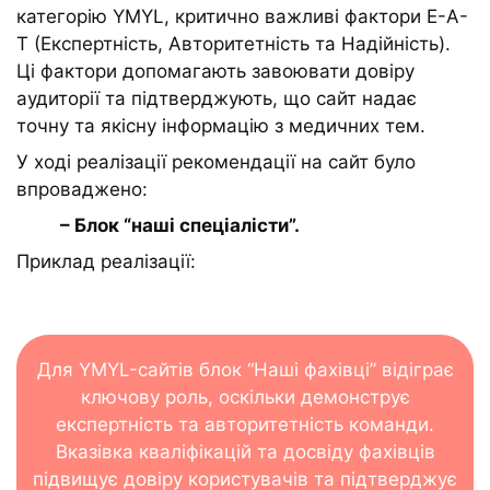
категорію YMYL, критично важливі фактори E-A-
T (Експертність, Авторитетність та Надійність).
Ці фактори допомагають завоювати довіру
аудиторії та підтверджують, що сайт надає
точну та якісну інформацію з медичних тем.
У ході реалізації рекомендації на сайт було
впроваджено:
– Блок “наші спеціалісти”.
Приклад реалізації:
Для YMYL-сайтів блок “Наші фахівці” відіграє
ключову роль, оскільки демонструє
експертність та авторитетність команди.
Вказівка ​​кваліфікацій та досвіду фахівців
підвищує довіру користувачів та підтверджує