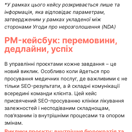
*У рамках цього кейсу розкривається лише та
інформація, яка відповідає параметрам,
затвердженим у рамках укладеної між
сторонами Угоди про нерозголошення (NDA)
PM-кейсбук: перемовини,
дедлайни, успіх
В управлінні проєктами кожне завдання – це
новий виклик. Особливо коли йдеться про
просування медичних послуг, де важливими є не
тільки SEO-результати, а й складні комунікації
всередині команди клієнта. Цей кейс
присвячений SEO-просуванню клініки лікування
залежностей і несподіваним складнощам,
пов’язаним із внутрішніми процесами та опором
змінам.
Виклики проєкту: внутрішня бюрократія та