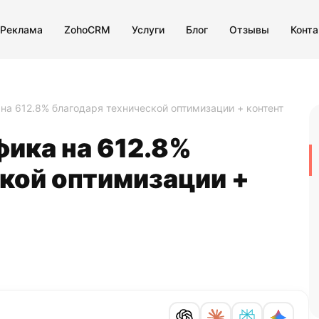
 Реклама
ZohoCRM
Услуги
Блог
Отзывы
Конт
 на 612.8% благодаря технической оптимизации + контент
фика на 612.8%
кой оптимизации +