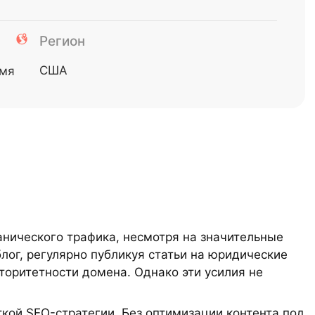
Регион
США
емя
анического трафика, несмотря на значительные
лог, регулярно публикуя статьи на юридические
торитетности домена. Однако эти усилия не
ткой SEO-стратегии. Без оптимизации контента под