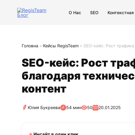
О Нас
SEO
Контекстная
Головна
»
Кейсы RegisTeam
»
SEO-кейс: Рост трафика
SEO-кейс: Рост тра
благодаря техничес
контент
Юлия Букреева
54 мин
50
20.01.2025
Инсайт в один клик