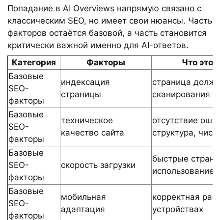
Попадание в AI Overviews напрямую связано с
классическим SEO, но имеет свои нюансы. Часть
факторов остаётся базовой, а часть становится
критически важной именно для AI-ответов.
Категория
Факторы
Что это 
Базовые
индексация
страница должн
SEO-
страницы
сканирования и
факторы
Базовые
техническое
отсутствие оши
SEO-
качество сайта
структура, чист
факторы
Базовые
быстрые страни
SEO-
скорость загрузки
использование
факторы
Базовые
мобильная
корректная раб
SEO-
адаптация
устройствах
факторы