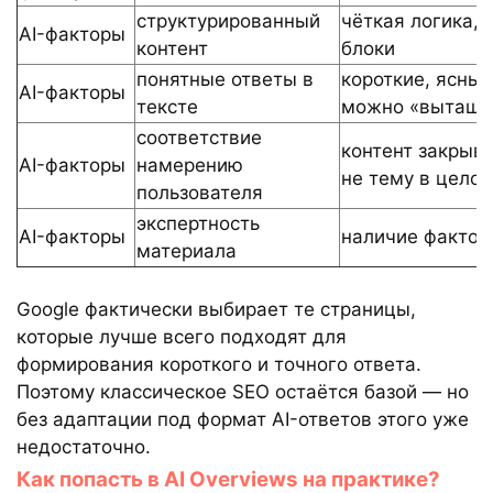
структурированный
чёткая логика, 
AI-факторы
контент
блоки
понятные ответы в
короткие, ясны
AI-факторы
тексте
можно «вытащи
соответствие
контент закрыва
AI-факторы
намерению
не тему в цело
пользователя
экспертность
AI-факторы
наличие фактов,
материала
Google фактически выбирает те страницы,
которые лучше всего подходят для
формирования короткого и точного ответа.
Поэтому классическое SEO остаётся базой — но
без адаптации под формат AI-ответов этого уже
недостаточно.
Как попасть в AI Overviews на практике?