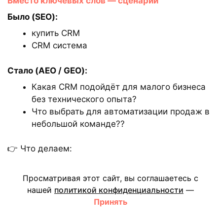
Вместо ключевых слов — сценарии
Было (SEO):
купить CRM
CRM система
Стало (AEO / GEO):
Какая CRM подойдёт для малого бизнеса
без технического опыта?
Что выбрать для автоматизации продаж в
небольшой команде??
👉 Что делаем:
переписываем семантику в формат
вопросов;
Просматривая этот сайт, вы соглашаетесь с
добавляем контекст (кто, для чего, с какой
нашей
политикой конфиденциальности
—
Принять
проблемой)