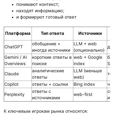
понимают контекст;
находят информацию;
и формируют готовый ответ
Платформа
Тип ответа
Источники
Ф
обобщение +
LLM + web
ChatGPT
ди
иногда источники
(опционально)
Gemini / AI
короткие ответы в
web + Google
бл
Overviews
поиске
index
SE
аналитические
LLM (меньше
Claude
те
ответы
web)
Copilot
ответы + ссылки
Bing index
ча
ответы с
сп
Perplexity
web-first
источниками
ис
К ключевым игрокам рынка относятся: