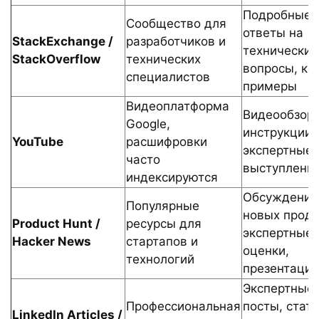
Подробные
Сообщество для
ответы на
StackExchange /
разработчиков и
технические
StackOverflow
технических
вопросы, ко
специалистов
примеры
Видеоплатформа
Видеообзор
Google,
инструкции,
YouTube
расшифровки
экспертные
часто
выступлени
индексируются
Обсуждения
Популярные
новых проду
Product Hunt /
ресурсы для
экспертные
Hacker News
стартапов и
оценки,
технологий
презентации
Экспертные
Профессиональная
посты, стать
LinkedIn Articles /