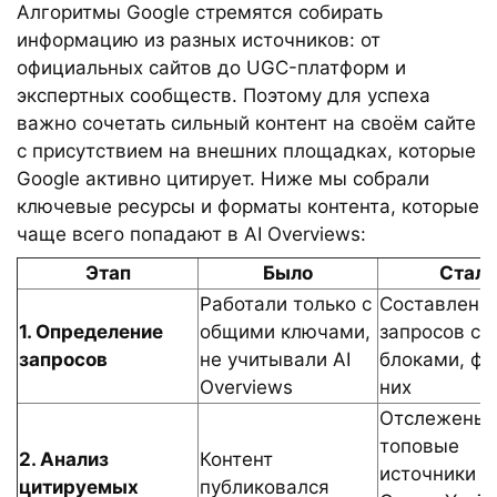
Алгоритмы Google стремятся собирать
информацию из разных источников: от
официальных сайтов до UGC-платформ и
экспертных сообществ. Поэтому для успеха
важно сочетать сильный контент на своём сайте
с присутствием на внешних площадках, которые
Google активно цитирует. Ниже мы собрали
ключевые ресурсы и форматы контента, которые
чаще всего попадают в AI Overviews:
Этап
Было
Стало
Работали только с
Составлена 
1. Определение
общими ключами,
запросов с A
запросов
не учитывали AI
блоками, фо
Overviews
них
Отслежены
топовые
2. Анализ
Контент
источники (R
цитируемых
публиковался