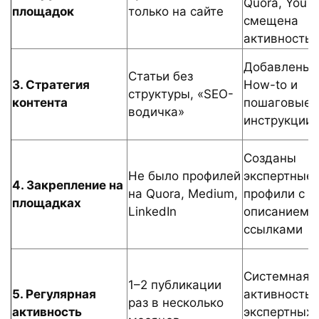
Quora, YouTu
площадок
только на сайте
смещена
активность 
Добавлены 
Статьи без
3. Стратегия
How-to и
структуры, «SEO-
контента
пошаговые
водичка»
инструкции
Созданы
Не было профилей
экспертные
4. Закрепление на
на Quora, Medium,
профили с ф
площадках
LinkedIn
описанием 
ссылками
Системная
1–2 публикации
5. Регулярная
активность: 
раз в несколько
активность
экспертных 