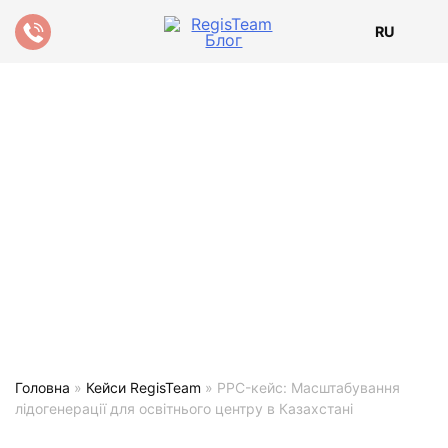
RU
Головна
»
Кейси RegisTeam
»
PPC-кейс: Масштабування
лідогенерації для освітнього центру в Казахстані