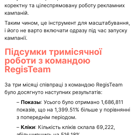
коректну та цілеспрямовану роботу рекламних
кампаній.
Таким чином, це інструмент для масштабування,
і його не варто включати одразу під час запуску
кампанії.
Підсумки тримісячної
роботи з командою
RegisTeam
За три місяці співпраці з командою RegisTeam
було досягнуто наступних результатів:
–
Показы
: Усього було отримано 1,686,811
показів, що на 1,399.51% більше у порівнянні
з попереднім періодом.
–
Кліки
: Кількість кліків склала 69,222,
збільшившись на 516.18%.