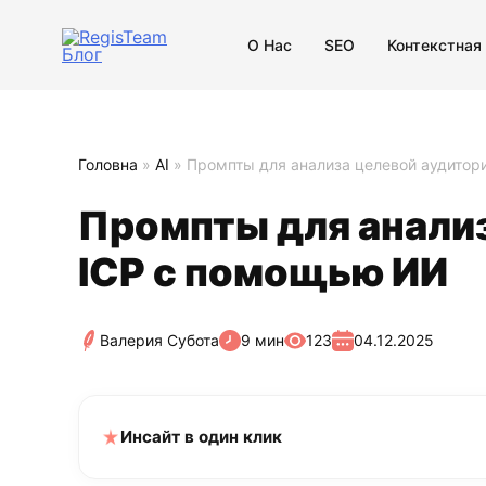
О Нас
SEO
Контекстная
Головна
»
AI
»
Промпты для анализа целевой аудитор
Промпты для анализ
ICP с помощью ИИ
Валерия Субота
9 мин
123
04.12.2025
Инсайт в один клик