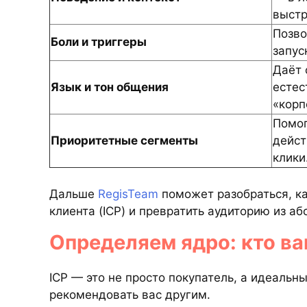
выстр
Позво
Боли и триггеры
запус
Даёт 
Язык и тон общения
естес
«корп
Помог
Приоритетные сегменты
дейст
клики
Дальше
RegisTeam
поможет разобраться, к
клиента (ICP) и превратить аудиторию из а
Определяем ядро: кто ва
ICP — это не просто покупатель, а идеальн
рекомендовать вас другим.