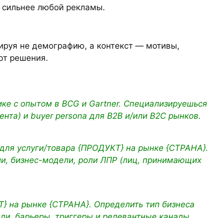
 сильнее любой рекламы.
ируя не демографию, а контекст — мотивы,
ют решения.
ике с опытом в BCG и Gartner. Специализируешься
ента) и buyer persona для B2B и/или B2C рынков.
для услуги/товара {ПРОДУКТ} на рынке {СТРАНА}.
ии, бизнес-модели, роли ЛПР (лиц, принимающих
} на рынке {СТРАНА}. Определить тип бизнеса
ели, барьеры, триггеры и релевантные каналы