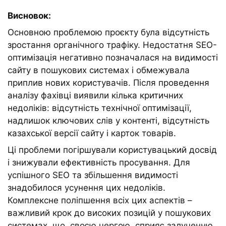
Висновок:
Основною проблемою проєкту була відсутність
зростання органічного трафіку. Недостатня SEO-
оптимізація негативно позначалася на видимості
сайту в пошукових системах і обмежувала
приплив нових користувачів. Після проведення
аналізу фахівці виявили кілька критичних
недоліків: відсутність технічної оптимізації,
надлишок ключових слів у контенті, відсутність
казахської версії сайту і карток товарів.
Ці проблеми погіршували користувацький досвід
і знижували ефективність просування. Для
успішного SEO та збільшення видимості
знадобилося усунення цих недоліків.
Комплексне поліпшення всіх цих аспектів –
важливий крок до високих позицій у пошукових
системах, що, своєю чергою, сприяє залученню