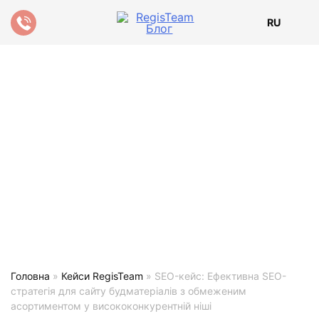
RU
Головна
»
Кейси RegisTeam
»
SEO-кейс: Ефективна SEO-
стратегія для сайту будматеріалів з обмеженим
асортиментом у висококонкурентній ніші