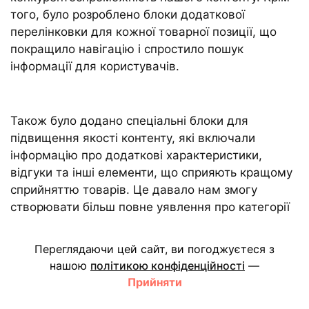
того, було розроблено блоки додаткової
перелінковки для кожної товарної позиції, що
покращило навігацію і спростило пошук
інформації для користувачів.
Також було додано спеціальні блоки для
підвищення якості контенту, які включали
інформацію про додаткові характеристики,
відгуки та інші елементи, що сприяють кращому
сприйняттю товарів. Це давало нам змогу
створювати більш повне уявлення про категорії
та зіставляти їх із пропозиціями конкурентів,
незважаючи на обмежений асортимент.
Переглядаючи цей сайт, ви погоджуєтеся з
нашою
політикою конфіденційності
—
Прийняти
Результати