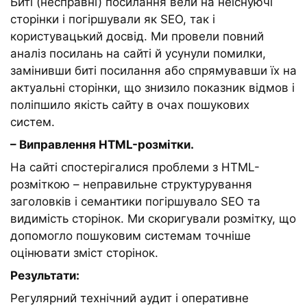
Биті (несправні) посилання вели на неіснуючі
сторінки і погіршували як SEO, так і
користувацький досвід. Ми провели повний
аналіз посилань на сайті й усунули помилки,
замінивши биті посилання або спрямувавши їх на
актуальні сторінки, що знизило показник відмов і
поліпшило якість сайту в очах пошукових
систем.
– Виправлення HTML-розмітки.
На сайті спостерігалися проблеми з HTML-
розміткою – неправильне структурування
заголовків і семантики погіршувало SEO та
видимість сторінок. Ми скоригували розмітку, що
допомогло пошуковим системам точніше
оцінювати зміст сторінок.
Результати:
Регулярний технічний аудит і оперативне