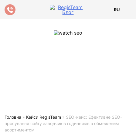
RU
Головна
»
Кейси RegisTeam
»
SEO-кейс: Ефективне SEO-
просування сайту заводчиків годинників з обмеженим
асортиментом