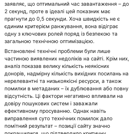
заявляє, що оптимальний час завантаження – до
2 секунд, проте в ідеалі цей показник має
прагнути до 0,5 секунди. Хоча швидкість не є
єдиним критерієм ранжування, вона відіграє
одну з ключових ролей поряд із безпекою та
загальною технічною оптимізацією.
Встановлені технічні проблеми були лише
частиною виявлених недоліків на сайті. Крім них,
аналіз показав велику кількість неякісних
донорів, надмірну кількість вихідних посилань на
нерелевантні та низькоякісні ресурси, а також
помилки в метаданих – їх дублювання або повну
відсутність. Ці фактори негативно впливали на
довіру пошукових систем і заважали
ефективному просуванню. Однак навіть
виправлення суто технічних помилок дало
помітний результат – позиції сайту значно
покращилися, що підтвердило критичну