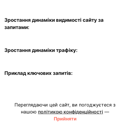
Зростання динаміки видимості сайту за
запитами:
Зростання динаміки трафіку:
Приклад ключових запитів:
Підсумки
Переглядаючи цей сайт, ви погоджуєтеся з
нашою
політикою конфіденційності
—
Результати роботи з SEO-просування сайту
Прийняти
підтверджують ефективність обраної стратегії.