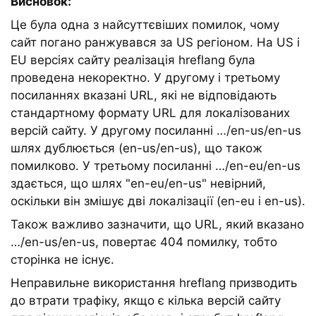
Висновок:
Це була одна з найсуттєвіших помилок, чому
сайт погано ранжувався за US регіоном. На US і
EU версіях сайту реалізація hreflang була
проведена некоректно. У другому і третьому
посиланнях вказані URL, які не відповідають
стандартному формату URL для локалізованих
версій сайту. У другому посиланні …/en-us/en-us
шлях дублюється (en-us/en-us), що також
помилково. У третьому посиланні …/en-eu/en-us
здається, що шлях "en-eu/en-us" невірний,
оскільки він змішує дві локалізації (en-eu і en-us).
Також важливо зазначити, що URL, який вказано
…/en-us/en-us, повертає 404 помилку, тобто
сторінка не існує.
Неправильне використання hreflang призводить
до втрати трафіку, якщо є кілька версій сайту