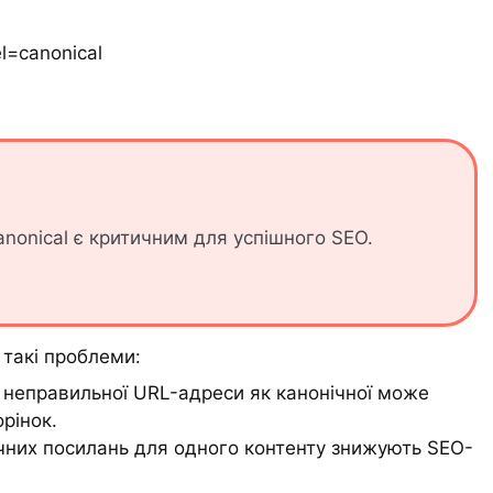
l=canonical
nonical є критичним для успішного SEO.
такі проблеми:
 неправильної URL-адреси як канонічної може
рінок.
ічних посилань для одного контенту знижують SEO-