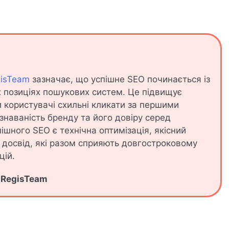
gisTeam
зазначає, що успішне SEO починається із
х позиціях пошукових систем. Це підвищує
и користувачі схильні кликати за першими
ізнаваність бренду та його довіру серед
шного SEO є технічна оптимізація, якісний
 досвід, які разом сприяють довгостроковому
цій.
ї RegisTeam