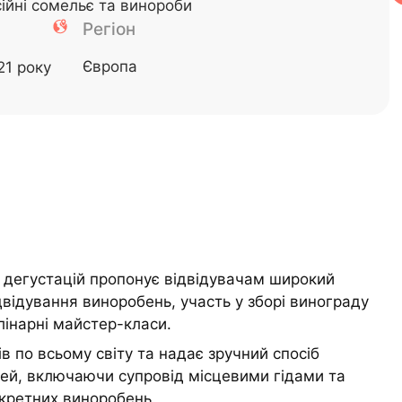
ійні сомельє та винороби
Регіон
Європа
21 року
 дегустацій пропонує відвідувачам широкий
відування виноробень, участь у зборі винограду
лінарні майстер-класи.
 по всьому світу та надає зручний спосіб
й, включаючи супровід місцевими гідами та
нкретних виноробень.