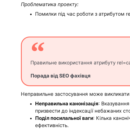
Проблематика проекту:
Помилки під час роботи з атрибутом re
Правильне використання атрибуту rel=ca
Порада від SEO фахівця
Неправильне застосування може викликати 
Неправильна канонізація
: Вказування
призвести до індексації небажаних сто
Поділ посилальної ваги
: Кілька канон
ефективність.