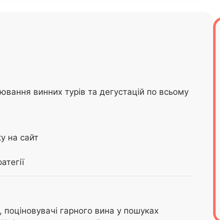
нювання винних турів та дегустацій по всьому
у на сайт
атегії
, поціновувачі гарного вина у пошуках