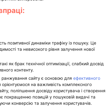
впраці:
ть позитивної динаміки трафіку із пошуку. Це
димості та невисокого рівня залучення нової
акі як брак технічної оптимізації, слабкий досвід
ивного контенту.
 ранжування сайту є основою для
ефективного
и орієнтуємося на важливість комплексного
айту, поліпшення досвіду користувача і створення
яє покращенню позицій у пошуковій видачі та
шуючи конверсію та залучення користувачів.