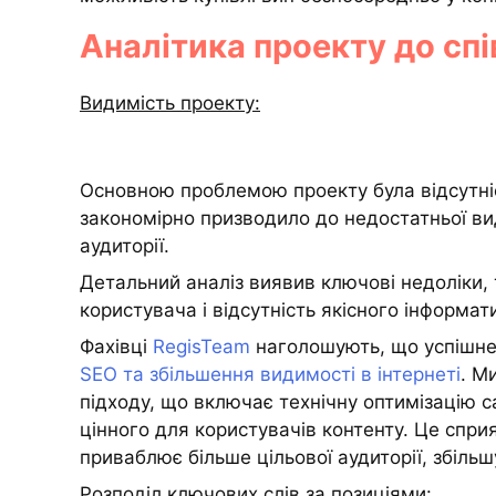
Аналітика проекту до спі
Видимість проекту:
Основною проблемою проекту була відсутніс
закономірно призводило до недостатньої ви
аудиторії.
Детальний аналіз виявив ключові недоліки, т
користувача і відсутність якісного інформат
Фахівці
RegisTeam
наголошують, що успішне
SEO та збільшення видимості в інтернеті
. М
підходу, що включає технічну оптимізацію с
цінного для користувачів контенту. Це спри
приваблює більше цільової аудиторії, збіль
Розподіл ключових слів за позиціями: