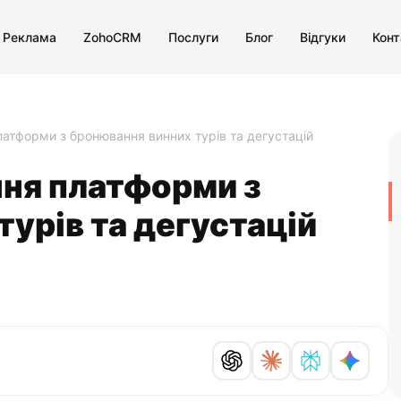
 Реклама
ZohoCRM
Послуги
Блог
Відгуки
Конт
атформи з бронювання винних турів та дегустацій
ня платформи з
урів та дегустацій