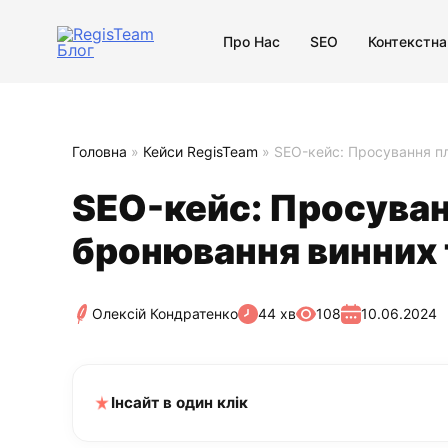
Про Нас
SEO
Контекстна
Головна
»
Кейси RegisTeam
»
SEO-кейс: Просування пл
SEO-кейс: Просуван
бронювання винних т
Олексій Кондратенко
44 хв
108
10.06.2024
Інсайт в один клік