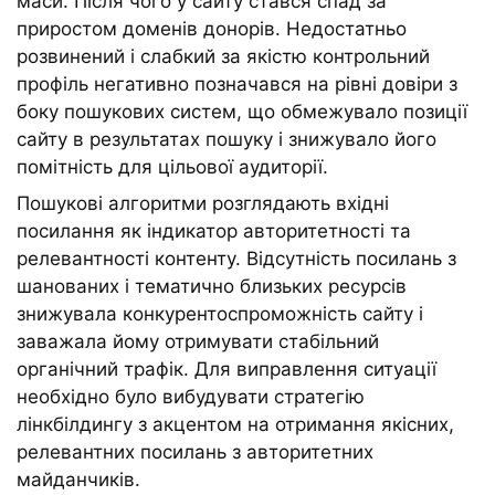
маси. Після чого у сайту стався спад за
приростом доменів донорів. Недостатньо
розвинений і слабкий за якістю контрольний
профіль негативно позначався на рівні довіри з
боку пошукових систем, що обмежувало позиції
сайту в результатах пошуку і знижувало його
помітність для цільової аудиторії.
Пошукові алгоритми розглядають вхідні
посилання як індикатор авторитетності та
релевантності контенту. Відсутність посилань з
шанованих і тематично близьких ресурсів
знижувала конкурентоспроможність сайту і
заважала йому отримувати стабільний
органічний трафік. Для виправлення ситуації
необхідно було вибудувати стратегію
лінкбілдингу з акцентом на отримання якісних,
релевантних посилань з авторитетних
майданчиків.