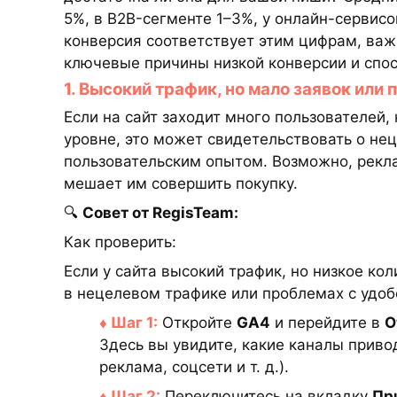
5%, в B2B-сегменте 1–3%, у онлайн-сервис
конверсия соответствует этим цифрам, важ
ключевые причины низкой конверсии и спос
1. Высокий трафик, но мало заявок или
Если на сайт заходит много пользователей,
уровне, это может свидетельствовать о не
пользовательским опытом. Возможно, рекла
мешает им совершить покупку.
🔍
Совет от RegisTeam:
Как проверить:
Если у сайта высокий трафик, но низкое ко
в нецелевом трафике или проблемах с удоб
♦ Шаг 1:
Откройте
GA4
и перейдите в
О
Здесь вы увидите, какие каналы привод
реклама, соцсети и т. д.).
♦ Шаг 2:
Переключитесь на вкладку
Пр