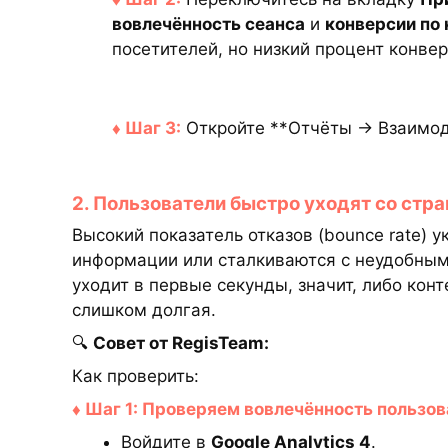
вовлечённость сеанса
и
конверсии по
посетителей, но низкий процент конве
♦ Шаг 3:
Откройте **Отчёты → Взаимод
2. Пользователи быстро уходят со стр
Высокий показатель отказов (bounce rate) у
информации или сталкиваются с неудобным 
уходит в первые секунды, значит, либо конт
слишком долгая.
🔍
Совет от RegisTeam:
Как проверить:
♦ Шаг 1: Проверяем вовлечённость пользо
Войдите в
Google Analytics 4
.