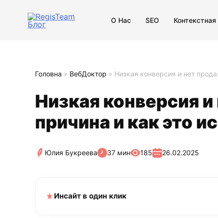
О Нас
SEO
Контекстная
Головна
»
ВебДоктор
»
Низкая конверсия и нет прода
Низкая конверсия и 
причина и как это и
Юлия Букреева
37 мин
185
26.02.2025
Инсайт в один клик