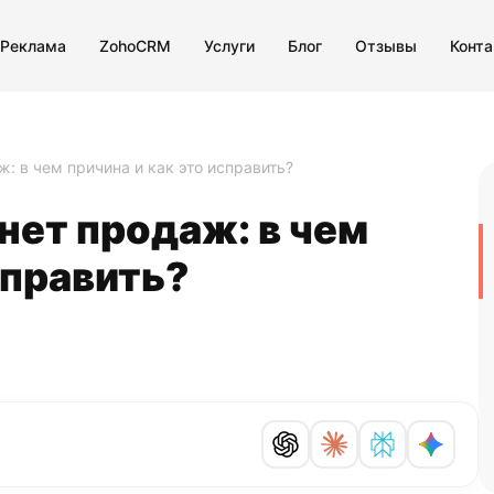
 Реклама
ZohoCRM
Услуги
Блог
Отзывы
Конт
ж: в чем причина и как это исправить?
нет продаж: в чем
справить?