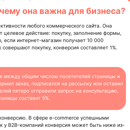
очему она важна для бизнеса?
ективности любого коммерческого сайта. Она
т целевое действие: покупку, заполнение формы,
, если интернет-магазин получает 10 000
к совершают покупку, конверсия составляет 1%.
ие между общим числом посетителей страницы и
ормил заказ, подписался на рассылку или оставил
телей пятеро отправили запрос на консультацию,
раницы составит 5%.
конверсию. В сфере e-commerce успешными
ак у B2B-компаний конверсия может быть ниже из-